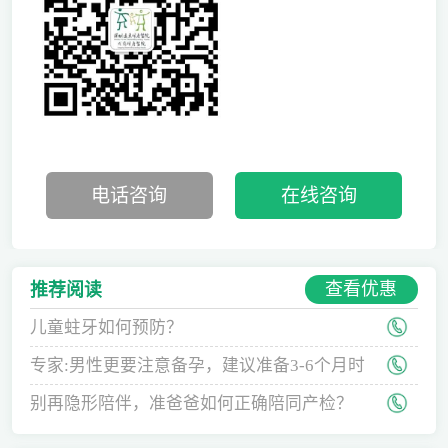
电话咨询
在线咨询
查看优惠
推荐阅读
儿童蛀牙如何预防？
专家:男性更要注意备孕，建议准备3-6个月时
间
别再隐形陪伴，准爸爸如何正确陪同产检？