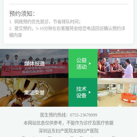
预约须知：
1.
网络预约优先就诊，节省排队时间；
2.
提交预约，5-10分钟左右客服将会给您电话回访确认预约详
细内容
医生预约热线：0755-23678999
本网站信息仅供参考，不能作为诊疗及医疗依据
深圳远东妇产医院龙岗妇产医院