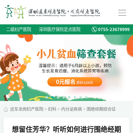
·
二级妇产医院
·
深圳医疗保险定点医院
远东龙岗妇产医院
>
妇科
>
内分泌疾病
>
围绝经期综合征
想留住芳华？听听如何进行围绝经期