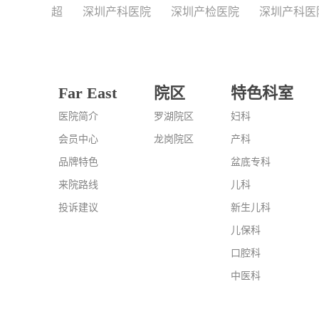
超
深圳产科医院
深圳产检医院
深圳产科医
Far East
院区
特色科室
医院简介
罗湖院区
妇科
会员中心
龙岗院区
产科
品牌特色
盆底专科
来院路线
儿科
投诉建议
新生儿科
儿保科
口腔科
中医科