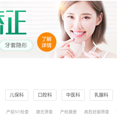
儿保科
口腔科
中医科
乳腺科
产前NT检查
唐氏筛查
产检建册
高危妊娠筛查