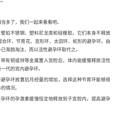
术。
多发病的诊治，
固性阴道炎...
咨询
预
相当多了，我们一起来看看吧。
，譬如不锈钢、塑料尼龙类和硅橡胶。它们本身不释放
混合环、节育花、宫形环、太田环、蛇形的避孕环。由
外已渐趋淘汰，而以活性避孕环取代之。
，带有铜或锌等金属置入宫腔后，体内能缓慢释放活性
新一代的宫内避孕环。
制避孕环放置后月经量的增加，选择这种节育环能够很
多的情况。
避孕环的孕激素缓慢恒定地释放到子宫腔内，提高避孕