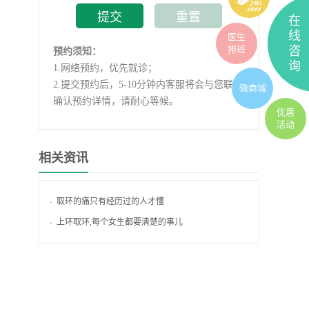
在
线
医生
排班
咨
预约须知：
询
1.
网络预约，优先就诊；
2.
提交预约后，5-10分钟内客服将会与您联系
微商城
确认预约详情，请耐心等候。
优惠
活动
相关资讯
取环的痛只有经历过的人才懂
上环取环,每个女生都要清楚的事儿