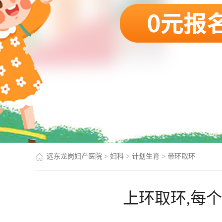
远东龙岗妇产医院
>
妇科
>
计划生育
>
带环取环
上环取环,每