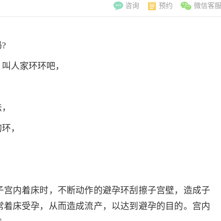
咨询
预约
微信客
?
，叫人家环环吧，
法，
的环，
。
子宫内着床时，不断动作的避孕环刮擦子宫壁，造成子
李翠玲
副主
常着床受孕，从而造成流产，以达到避孕的目的。宫内
擅长：妇科常见