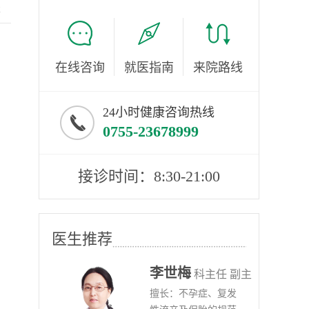
服
在线咨询
就医指南
来院路线
24小时健康咨询热线
0755-23678999
接诊时间：8:30-21:00
医生推荐
李世梅
任医师
科主任 副主
病、
擅长：不孕症、复发
任医师