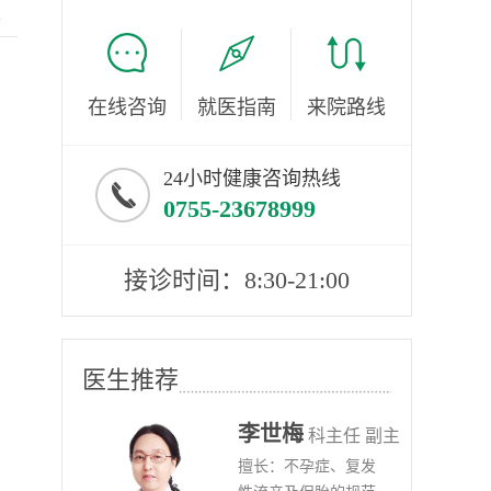
服
在线咨询
就医指南
来院路线
24小时健康咨询热线
0755-23678999
接诊时间：8:30-21:00
医生推荐
李世梅
任医师
科主任 副主
病、
擅长：不孕症、复发
任医师