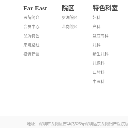
Far East
院区
特色科室
医院简介
罗湖院区
妇科
会员中心
龙岗院区
产科
品牌特色
盆底专科
来院路线
儿科
投诉建议
新生儿科
儿保科
口腔科
中医科
地址：深圳市龙岗区吉华路525号深圳远东龙岗妇产医院