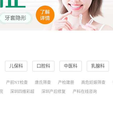
儿保科
口腔科
中医科
乳腺科
产前NT检查
唐氏筛查
产检建册
高危妊娠筛查
院
深圳四维彩超
深圳产后修复
产科在线咨询