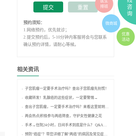
线
医生
排班
咨
询
预约须知：
微商城
1.
网络预约，优先就诊；
优惠
2.
提交预约后，5-10分钟内客服将会与您联系
活动
确认预约详情，请耐心等候。
相关资讯
子宫肌瘤一定要手术治疗吗？查出子宫肌瘤先别慌！
收藏转发！乳腺癌的这些症状，一定要警惕→
查出子宫肌瘤，一定要手术治疗吗？来看这里就明白了！
两会热点|积极参与两癌筛查，守护女性健康之花
手术→住院24小时，日间手术到底是什么？ Q&A来啦！
预防“癌症”？带您详细了解“两癌”的病因及常见症状表现！