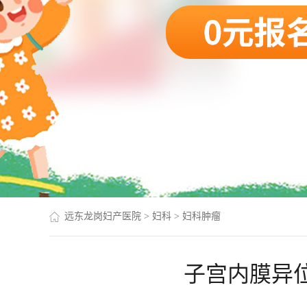
远东龙岗妇产医院
>
妇科
>
妇科肿瘤
子宫内膜异