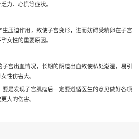
多发病的诊治，
身乏力、心慌等症状。
固性阴道炎...
咨询
预
产生压迫作用，致使子宫变形，进而妨碍受精卵在子宫
不孕女性的重要原因。
的子宫出血情况，长期的阴道出血致使私处潮湿，易引
对女性伤害大。
，要是发现子宫肌瘤后一定要遵循医生的意见做好各项
成更大的伤害。