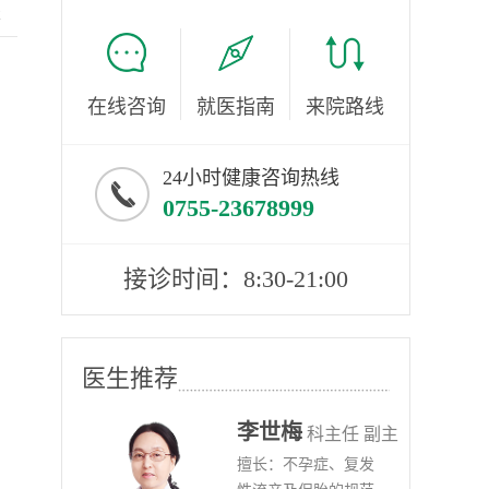
服
在线咨询
就医指南
来院路线
24小时健康咨询热线
0755-23678999
接诊时间：8:30-21:00
医生推荐
李世梅
任医师
科主任 副主
病、
擅长：不孕症、复发
任医师