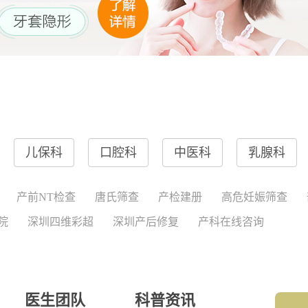
儿保科
口腔科
中医科
乳腺科
产前NT检查
唐氏筛查
产检建册
高危妊娠筛查
院
深圳四维彩超
深圳产后修复
产科在线咨询
医生团队
科普资讯