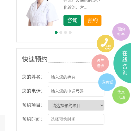
如顽
性流产及保胎的规范
化诊治、宫...
约
咨询
预约
预约
挂号
在
快速预约
线
医生
排班
咨
询
您的姓名：
微商城
您的电话：
优惠
活动
预约项目：
预约时间：