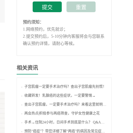
预约须知：
1.
网络预约，优先就诊；
2.
提交预约后，5-10分钟内客服将会与您联系
确认预约详情，请耐心等候。
相关资讯
子宫肌瘤一定要手术治疗吗？查出子宫肌瘤先别慌！
收藏转发！乳腺癌的这些症状，一定要警惕→
查出子宫肌瘤，一定要手术治疗吗？来看这里就明白了！
两会热点|积极参与两癌筛查，守护女性健康之花
手术→住院24小时，日间手术到底是什么？ Q&A来啦！
预防“癌症”？带您详细了解“两癌”的病因及常见症状表现！