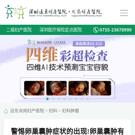
·
二级妇产医院
·
深圳医疗保险定点医院
远东龙岗妇产医院
>
妇科
>
妇科肿瘤
警惕卵巢囊肿症状的出现!卵巢囊肿有