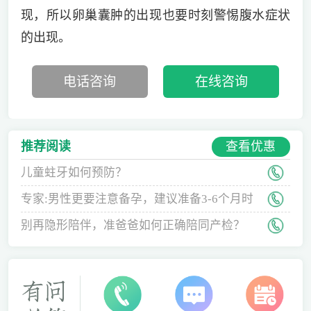
现，所以卵巢囊肿的出现也要时刻警惕腹水症状
的出现。
电话咨询
在线咨询
查看优惠
推荐阅读
儿童蛀牙如何预防？
专家:男性更要注意备孕，建议准备3-6个月时
间
别再隐形陪伴，准爸爸如何正确陪同产检？