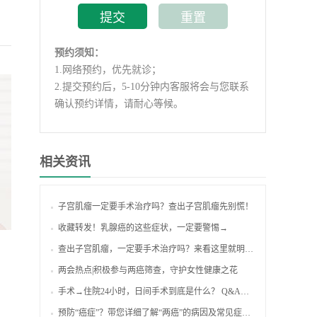
预约须知：
1.
网络预约，优先就诊；
2.
提交预约后，5-10分钟内客服将会与您联系
确认预约详情，请耐心等候。
相关资讯
子宫肌瘤一定要手术治疗吗？查出子宫肌瘤先别慌！
收藏转发！乳腺癌的这些症状，一定要警惕→
查出子宫肌瘤，一定要手术治疗吗？来看这里就明白了！
两会热点|积极参与两癌筛查，守护女性健康之花
手术→住院24小时，日间手术到底是什么？ Q&A来啦！
预防“癌症”？带您详细了解“两癌”的病因及常见症状表现！