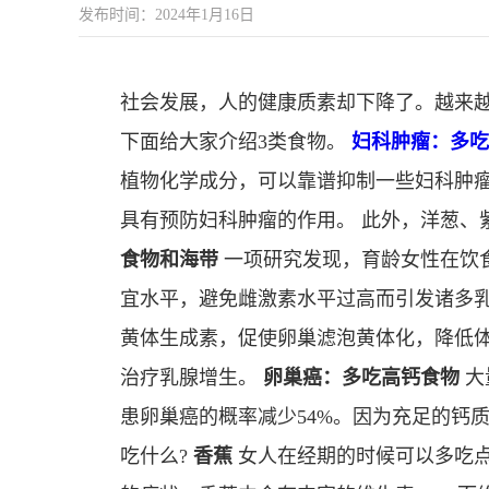
发布时间：2024年1月16日
社会发展，人的健康质素却下降了。越来越
下面给大家介绍3类食物。
妇科肿瘤：多吃
植物化学成分，可以靠谱抑制一些妇科肿
具有预防妇科肿瘤的作用。 此外，洋葱、
食物和海带
一项研究发现，育龄女性在饮
宜水平，避免雌激素水平过高而引发诸多乳
黄体生成素，促使卵巢滤泡黄体化，降低
治疗乳腺增生。
卵巢癌：多吃高钙食物
大
患卵巢癌的概率减少54%。因为充足的钙
吃什么?
香蕉
女人在经期的时候可以多吃