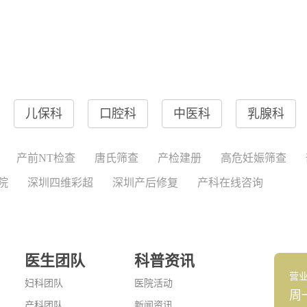
儿保科
口腔科
中医科
乳腺科
产前NT检查
唐氏筛查
产检建册
高危妊娠筛查
院
深圳四维彩超
深圳产后修复
产科在线咨询
医生团队
科普资讯
营
妇科团队
医院活动
周
产科团队
新闻资讯