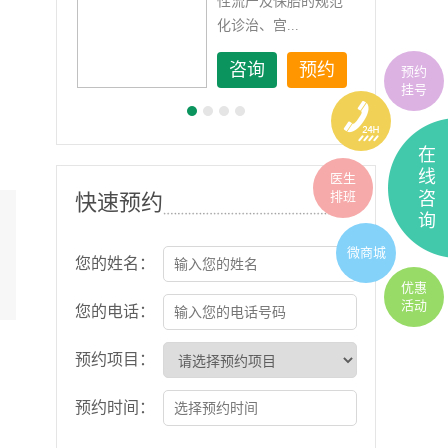
如顽
性流产及保胎的规范
化诊治、宫...
约
咨询
预约
预约
挂号
在
线
医生
排班
咨
快速预约
询
微商城
您的姓名：
优惠
活动
您的电话：
预约项目：
预约时间：