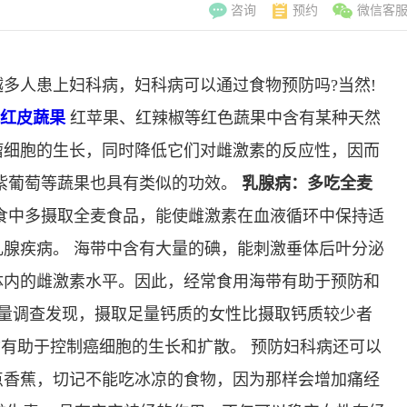
咨询
预约
微信客
多人患上妇科病，妇科病可以通过食物预防吗?当然!
红皮蔬果
红苹果、红辣椒等红色蔬果中含有某种天然
瘤细胞的生长，同时降低它们对雌激素的反应性，因而
紫葡萄等蔬果也具有类似的功效。
乳腺病：多吃全麦
食中多摄取全麦食品，能使雌激素在血液循环中保持适
腺疾病。 海带中含有大量的碘，能刺激垂体后叶分泌
体内的雌激素水平。因此，经常食用海带有助于预防和
量调查发现，摄取足量钙质的女性比摄取钙质较少者
质有助于控制癌细胞的生长和扩散。 预防妇科病还可以
李翠玲
副主
点香蕉，切记不能吃冰凉的食物，因为那样会增加痛经
擅长：妇科常见