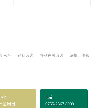
剖宫产
产科咨询
怀孕在线咨询
深圳四维彩
业时间：
电话：
一至周日
0755-2367 8999