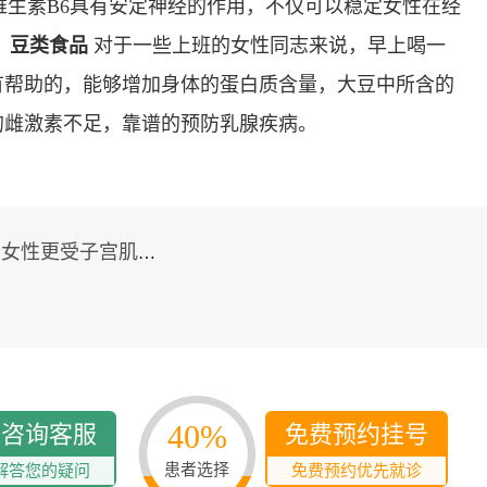
多发病的诊治，
维生素B6具有安定神经的作用，不仅可以稳定女性在经
固性阴道炎...
。
豆类食品
对于一些上班的女性同志来说，早上喝一
咨询
预
有帮助的，能够增加身体的蛋白质含量，大豆中所含的
的雌激素不足，靠谱的预防乳腺疾病。
更受子宫肌瘤青睐?
40%
线咨询客服
免费预约挂号
患者选择
解答您的疑问
免费预约优先就诊