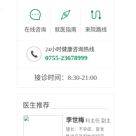
服
在线咨询
就医指南
来院路线
24小时健康咨询热线
0755-23678999
接诊时间：8:30-21:00
医生推荐
李世梅
任医师
科主任 副主
病、
擅长：不孕症、复发
任医师