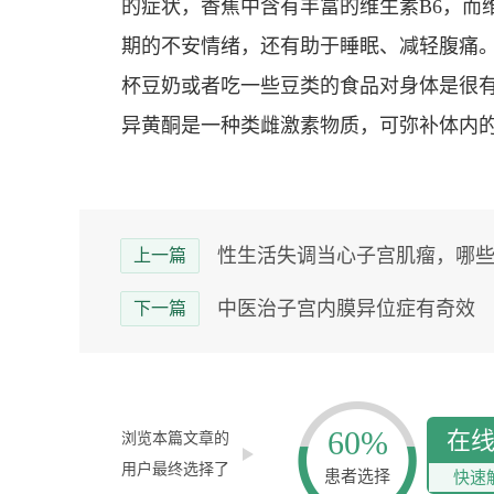
的症状，香蕉中含有丰富的维生素B6，而
期的不安情绪，还有助于睡眠、减轻腹痛
杯豆奶或者吃一些豆类的食品对身体是很
异黄酮是一种类雌激素物质，可弥补体内
性生活失调当心子宫肌瘤，哪些女性
上一篇
中医治子宫内膜异位症有奇效
下一篇
60%
在
浏览本篇文章的
用户最终选择了
患者选择
快速