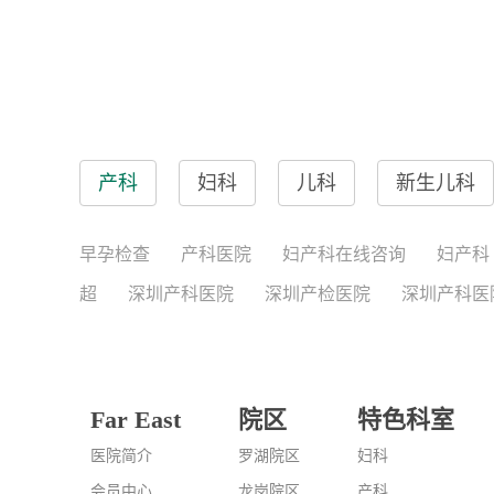
产科
妇科
儿科
新生儿科
早孕检查
产科医院
妇产科在线咨询
妇产科
超
深圳产科医院
深圳产检医院
深圳产科医
Far East
院区
特色科室
医院简介
罗湖院区
妇科
会员中心
龙岗院区
产科