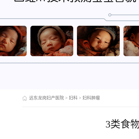
远东龙岗妇产医院
>
妇科
>
妇科肿瘤
3类食