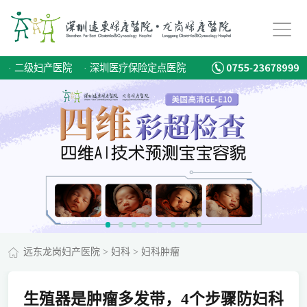
·
二级妇产医院
·
深圳医疗保险定点医院
远东龙岗妇产医院
>
妇科
>
妇科肿瘤
生殖器是肿瘤多发带，4个步骤防妇科