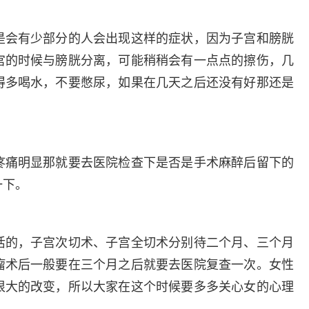
多发病的诊治，如顽
性流产及保胎的
固性阴道炎...
化诊治、宫...
是会有少部分的人会出现这样的症状，因为子宫和膀胱
咨询
预约
咨询
预
宫的时候与膀胱分离，可能稍稍会有一点点的擦伤，几
得多喝水，不要憋尿，如果在几天之后还没有好那还是
疼痛明显那就要去医院检查下是否是手术麻醉后留下的
一下。
活的，子宫次切术、子宫全切术分别待二个月、三个月
瘤术后一般要在三个月之后就要去医院复查一次。女性
很大的改变，所以大家在这个时候要多多关心女的心理