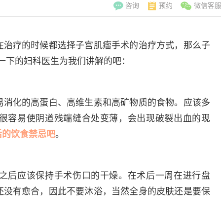
咨询
预约
微信客
在治疗的时候都选择子宫肌瘤手术的治疗方式，那么子
一下的妇科医生为我们讲解的吧：
易消化的高蛋白、高维生素和高矿物质的食物。应该多
很容易使阴道残端缝合处变薄，会出现破裂出血的现
后的饮食禁忌吧
。
之后应该保持手术伤口的干燥。在术后一周在进行盘
还没有愈合，因此不要沐浴，当然全身的皮肤还是要保
李翠玲
李世梅
副主任医师
科主
擅长：妇科常见病、
擅长：不孕症、
任医师