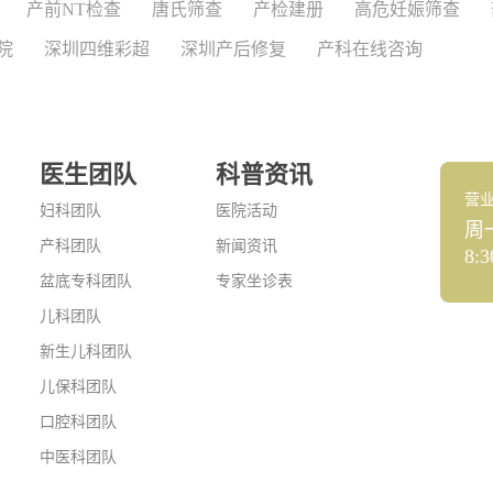
产前NT检查
唐氏筛查
产检建册
高危妊娠筛查
院
深圳四维彩超
深圳产后修复
产科在线咨询
医生团队
科普资讯
营
妇科团队
医院活动
周
产科团队
新闻资讯
8:3
盆底专科团队
专家坐诊表
儿科团队
新生儿科团队
儿保科团队
口腔科团队
中医科团队