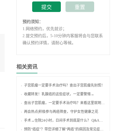
预约须知：
1.
网络预约，优先就诊；
2.
提交预约后，5-10分钟内客服将会与您联系
确认预约详情，请耐心等候。
相关资讯
子宫肌瘤一定要手术治疗吗？查出子宫肌瘤先别慌！
收藏转发！乳腺癌的这些症状，一定要警惕→
查出子宫肌瘤，一定要手术治疗吗？来看这里就明白了！
两会热点|积极参与两癌筛查，守护女性健康之花
手术→住院24小时，日间手术到底是什么？ Q&A来啦！
预防“癌症”？带您详细了解“两癌”的病因及常见症状表现！