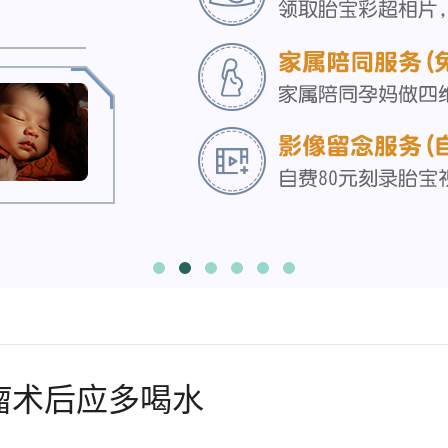
瘤术后应多喝水