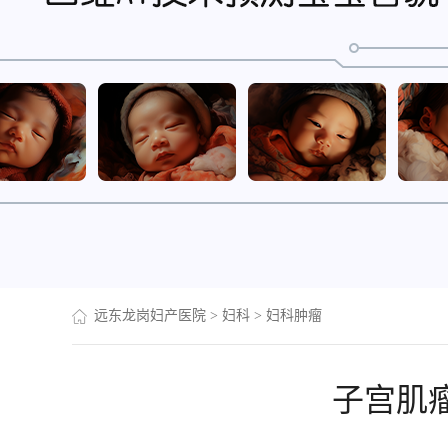
远东龙岗妇产医院
>
妇科
>
妇科肿瘤
子宫肌