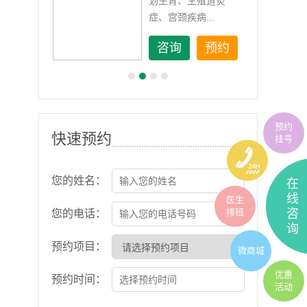
规范
划生育、生殖道炎
症、宫颈疾病...
约
咨询
预约
预约
快速预约
挂号
您的姓名：
在
线
医生
排班
咨
您的电话：
询
预约项目：
微商城
优惠
预约时间：
活动