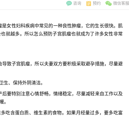
咨询
预约
微信客
瘤是女性妇科疾病中常见的一种良性肿瘤，它的生长很快。肌
会也就越多。所以怎么预防子宫肌瘤也就成为了许多女性非常
导致子宫肌瘤，所以夫妻双方要积极采取避孕措施，尽量避
卫生、保持外阴清洁。
后要特别注意心情舒畅，情绪稳定，尽量减轻来自工作以及
暖。
多吃含蛋白质、维生素的食物。如果月经量过多，要多吃富
李翠玲
副主
擅长：妇科常见