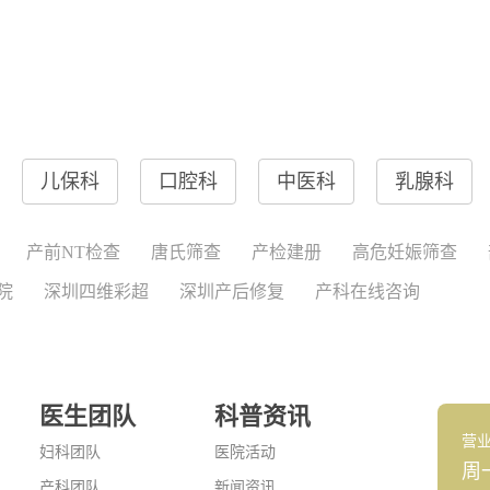
儿保科
口腔科
中医科
乳腺科
产前NT检查
唐氏筛查
产检建册
高危妊娠筛查
院
深圳四维彩超
深圳产后修复
产科在线咨询
医生团队
科普资讯
营
妇科团队
医院活动
周
产科团队
新闻资讯