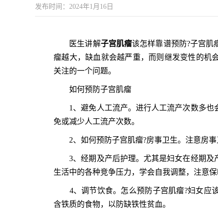
发布时间：2024年1月16日
医生讲解
子宫肌瘤
该怎样靠谱预防?子宫肌
瘤越大，缺血就会越严重，而则继发变性的机
关注的一个问题。
如何预防子宫肌瘤
1、避免人工流产。进行人工流产次数多也会
免或减少人工流产次数。
2、如何预防子宫肌瘤?房事卫生。注意房事
3、经期及产后护理。尤其是妇女在经期及产
生活中的各种竞争压力，学会自我调整，注意保
4、调节饮食。怎么预防子宫肌瘤?妇女应该
含铁质的食物，以防缺铁性贫血。