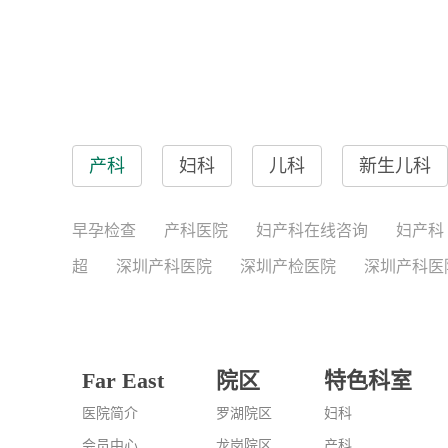
产科
妇科
儿科
新生儿科
早孕检查
产科医院
妇产科在线咨询
妇产科
超
深圳产科医院
深圳产检医院
深圳产科医
Far East
院区
特色科室
医院简介
罗湖院区
妇科
会员中心
龙岗院区
产科