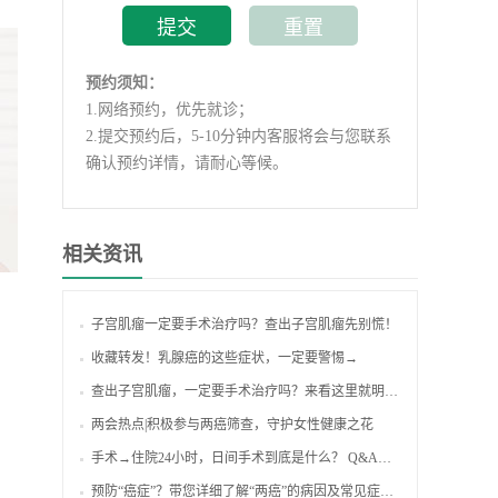
预约须知：
1.
网络预约，优先就诊；
2.
提交预约后，5-10分钟内客服将会与您联系
确认预约详情，请耐心等候。
相关资讯
子宫肌瘤一定要手术治疗吗？查出子宫肌瘤先别慌！
收藏转发！乳腺癌的这些症状，一定要警惕→
查出子宫肌瘤，一定要手术治疗吗？来看这里就明白了！
两会热点|积极参与两癌筛查，守护女性健康之花
手术→住院24小时，日间手术到底是什么？ Q&A来啦！
预防“癌症”？带您详细了解“两癌”的病因及常见症状表现！