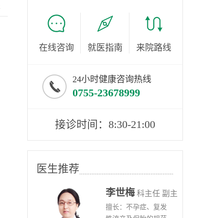
服
在线咨询
就医指南
来院路线
24小时健康咨询热线
0755-23678999
接诊时间：8:30-21:00
医生推荐
李世梅
任医师
科主任 副主
病、
擅长：不孕症、复发
任医师