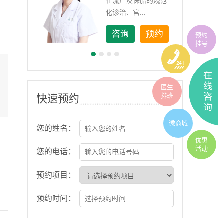
如顽
性流产及保胎的规范
化诊治、宫...
约
咨询
预约
预约
挂号
在
线
医生
排班
咨
快速预约
询
微商城
您的姓名：
优惠
活动
您的电话：
预约项目：
预约时间：