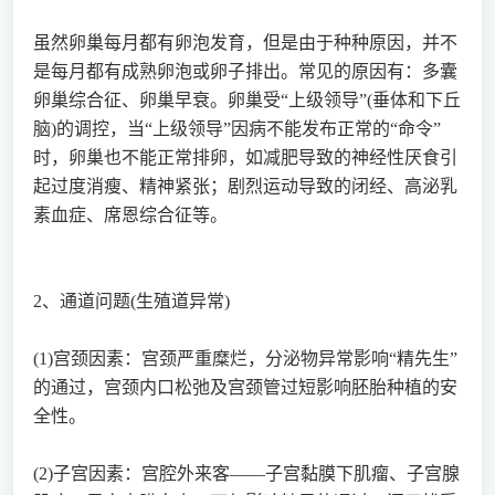
虽然卵巢每月都有卵泡发育，但是由于种种原因，并不
是每月都有成熟卵泡或卵子排出。常见的原因有：多囊
卵巢综合征、卵巢早衰。卵巢受“上级领导”(垂体和下丘
脑)的调控，当“上级领导”因病不能发布正常的“命令”
时，卵巢也不能正常排卵，如减肥导致的神经性厌食引
起过度消瘦、精神紧张；剧烈运动导致的闭经、高泌乳
素血症、席恩综合征等。
2、通道问题(生殖道异常)
(1)宫颈因素：宫颈严重糜烂，分泌物异常影响“精先生”
的通过，宫颈内口松弛及宫颈管过短影响胚胎种植的安
全性。
(2)子宫因素：宫腔外来客——子宫黏膜下肌瘤、子宫腺