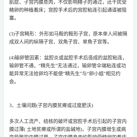
肌症、子宫内膜息肉，不仅影响精子的通过，还干扰受
精卵的种植着床；宫腔手术后的宫腔粘连引起通道被阻
塞。
(3)子宫畸形：外形如马鞍的鞍形子宫，原本单人间被隔
成双人间的纵隔子宫、双角子宫、单角子宫等。
(4)输卵管因素：盆腔炎或盆腔手术后造成的盆腔粘连，
输卵管不通，“精先生”无法通过，输卵管伞端粘连或功
能异常无法拾卵均不能使“精先生”与“卵小姐”相见约
会。
3、土壤问题(子宫内膜贫瘠或过度肥沃)
多次人工流产、结核的破坏或宫腔手术后引起的子宫内
膜过薄( 土地贫瘠或所谓的盐碱地)，子宫内膜增生或病