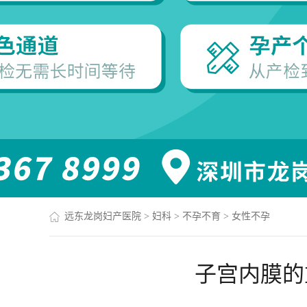
远东龙岗妇产医院
>
妇科
>
不孕不育
>
女性不孕
子宫内膜的