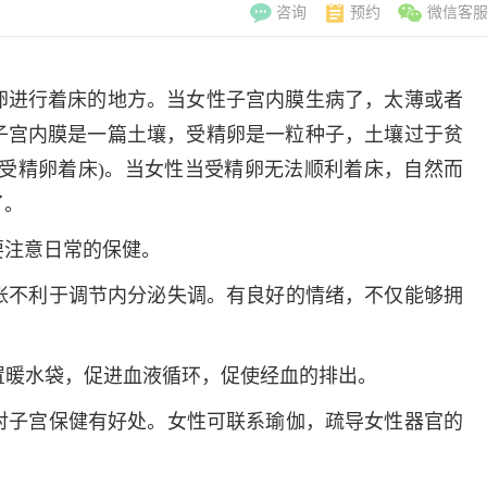
咨询
预约
微信客
卵进行着床的地方。当女性子宫内膜生病了，太薄或者
子宫内膜是一篇土壤，受精卵是一粒种子，土壤过于贫
受精卵着床)。当女性当受精卵无法顺利着床，自然而
了。
要注意日常的保健。
紧张不利于调节内分泌失调。有良好的情绪，不仅能够拥
放置暖水袋，促进血液循环，促使经血的排出。
，对子宫保健有好处。女性可联系瑜伽，疏导女性器官的
李翠玲
副主
擅长：妇科常见