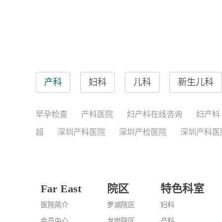
产科
妇科
儿科
新生儿科
早孕检查
产科医院
妇产科在线咨询
妇产科
超
深圳产科医院
深圳产检医院
深圳产科医
Far East
院区
特色科室
医院简介
罗湖院区
妇科
会员中心
龙岗院区
产科