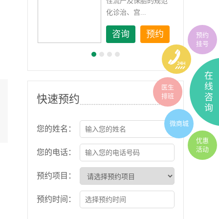
如顽
性流产及保胎的规范
化诊治、宫...
约
咨询
预约
预约
挂号
在
线
医生
排班
咨
快速预约
询
微商城
您的姓名：
优惠
活动
您的电话：
预约项目：
预约时间：