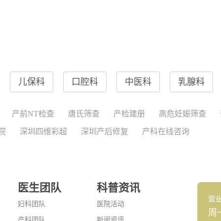
儿保科
口腔科
中医科
乳腺科
产前NT检查
唐氏筛查
产检建册
高危妊娠筛查
院
深圳四维彩超
深圳产后修复
产科在线咨询
医生团队
科普资讯
营
妇科团队
医院活动
周
产科团队
新闻资讯