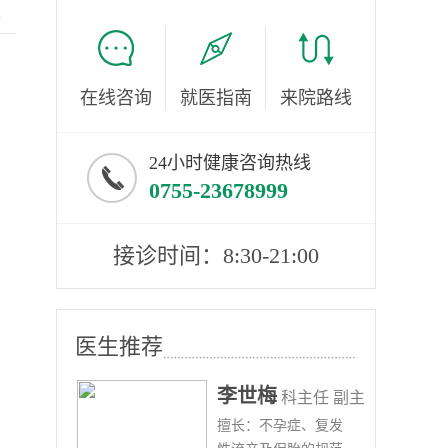
服
在线咨询
就医指南
来院路线
24小时健康咨询热线
0755-23678999
接诊时间：8:30-21:00
医生推荐
李世梅
任医师
科主任 副主
病、
擅长：不孕症、复发
任医师