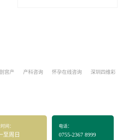
剖宫产
产科咨询
怀孕在线咨询
深圳四维彩
业时间：
电话：
一至周日
0755-2367 8999