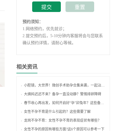
预约须知：
1.
网络预约，优先就诊；
2.
提交预约后，5-10分钟内客服将会与您联系
确认预约详情，请耐心等候。
相关资讯
小腔镜，大世界！微创手术助孕合集来袭，一起沾沾喜气吧~
大姨妈迟迟不来？备孕一直没动静？警惕排卵障碍
春节收心再出发，如何开启好“孕”卯兔年？这些备孕知识你了解吗？
女性不孕不育是什么引起的？这些需要了解
龙岗不孕不育：女性不孕不育的表现症状有哪些？
女性不孕的原因有哪些方面?这6个原因可以参考一下