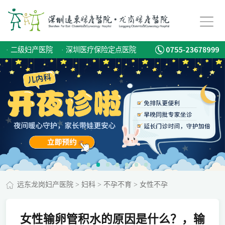
·
二级妇产医院
·
深圳医疗保险定点医院
远东龙岗妇产医院
>
妇科
>
不孕不育
>
女性不孕
女性输卵管积水的原因是什么？，输