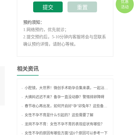
优惠
活动
预约须知：
1.
网络预约，优先就诊；
2.
提交预约后，5-10分钟内客服将会与您联系
确认预约详情，请耐心等候。
相关资讯
小腔镜，大世界！微创手术助孕合集来袭，一起沾沾喜气吧~
大姨妈迟迟不来？备孕一直没动静？警惕排卵障碍
春节收心再出发，如何开启好“孕”卯兔年？这些备孕知识你了解吗？
女性不孕不育是什么引起的？这些需要了解
龙岗不孕不育：女性不孕不育的表现症状有哪些？
女性不孕的原因有哪些方面?这6个原因可以参考一下