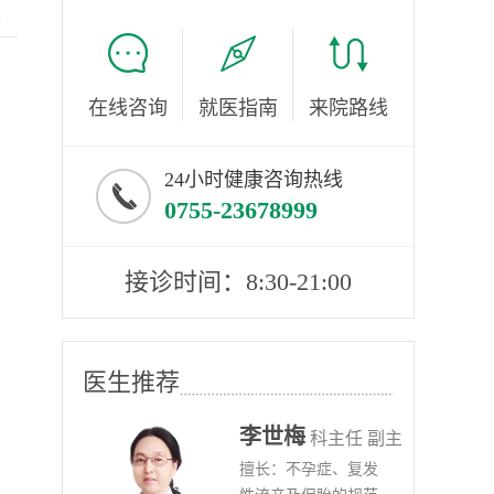
服
在线咨询
就医指南
来院路线
24小时健康咨询热线
0755-23678999
接诊时间：8:30-21:00
医生推荐
李世梅
任医师
科主任 副主
病、
擅长：不孕症、复发
任医师