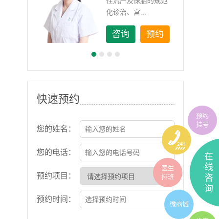
如顽
性流产及保胎的规范
化诊治、宫...
约
咨询
预约
快速预约
预约
挂号
您的姓名：
您的电话：
在
线
医生
预约项目：
排班
咨
询
预约时间：
微商城