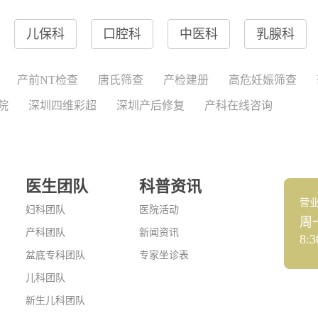
儿保科
口腔科
中医科
乳腺科
产前NT检查
唐氏筛查
产检建册
高危妊娠筛查
院
深圳四维彩超
深圳产后修复
产科在线咨询
医生团队
科普资讯
营
妇科团队
医院活动
周
产科团队
新闻资讯
8:3
盆底专科团队
专家坐诊表
儿科团队
新生儿科团队