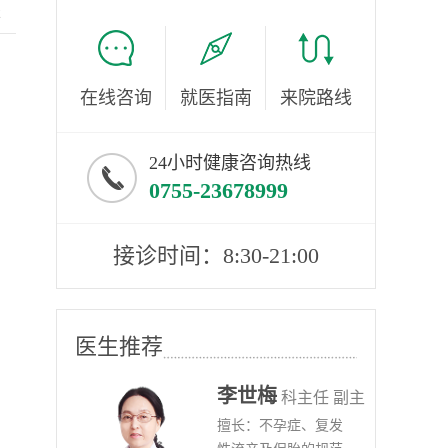
服
在线咨询
就医指南
来院路线
24小时健康咨询热线
0755-23678999
接诊时间：8:30-21:00
医生推荐
李世梅
任医师
科主任 副主
病、
擅长：不孕症、复发
任医师