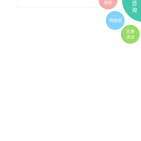
排班
咨
询
微商城
优惠
活动