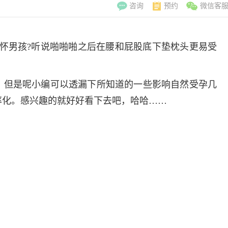
咨询
预约
微信客
怀男孩?听说啪啪啪之后在腰和屁股底下垫枕头更易受
，但是呢小编可以透漏下所知道的一些影响自然受孕几
率化。感兴趣的就好好看下去吧，哈哈……
李翠玲
副主
擅长：妇科常见