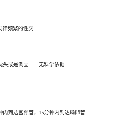
规律频繁的性交
枕头或是倒立——无科学依据
钟内到达宫颈管，15分钟内到达输卵管