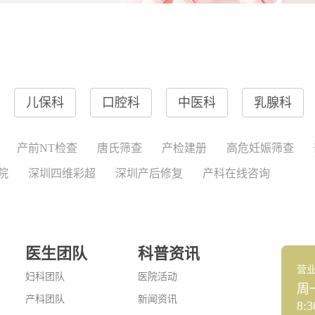
儿保科
口腔科
中医科
乳腺科
产前NT检查
唐氏筛查
产检建册
高危妊娠筛查
院
深圳四维彩超
深圳产后修复
产科在线咨询
医生团队
科普资讯
营
妇科团队
医院活动
周
产科团队
新闻资讯
8:3