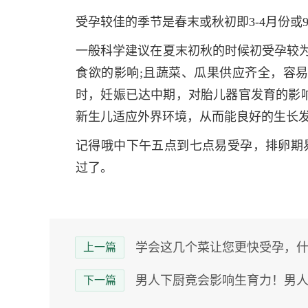
受孕较佳的季节是春末或秋初即3-4月份或9
一般科学建议在夏末初秋的时候初受孕较为
食欲的影响;且蔬菜、瓜果供应齐全，容
时，妊娠已达中期，对胎儿器官发育的影
新生儿适应外界环境，从而能良好的生长
记得哦中下午五点到七点易受孕，排卵期易
过了。
学会这几个菜让您更快受孕，什么
上一篇
男人下厨竟会影响生育力！男人不
下一篇