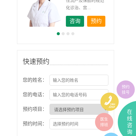
如顽
性流产及保胎的规范
化诊治、宫...
约
咨询
预约
快速预约
您的姓名：
预约
挂号
您的电话：
预约项目：
在
线
医生
预约时间：
排班
咨
询