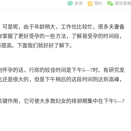
咨询
预约
微信客
。可是呢，由于年龄稍大，工作也比较忙，很多夫妻备
你掌握了更好受孕的一些方法，了解易受孕的时间段，
所提高。下面我们就好好了解下。
怀孕的话，行房的较佳时间是下午5—7时。有研究发
化还是很大的，但是下午稍后的这段时间则达到高峰，
键作用，它可使大多数妇女的排卵期集中在下午5—7
李翠玲
副主
擅长：妇科常见