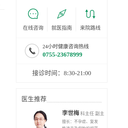
服
在线咨询
就医指南
来院路线
24小时健康咨询热线
0755-23678999
接诊时间：8:30-21:00
医生推荐
李世梅
任医师
科主任 副主
病、
擅长：不孕症、复发
任医师