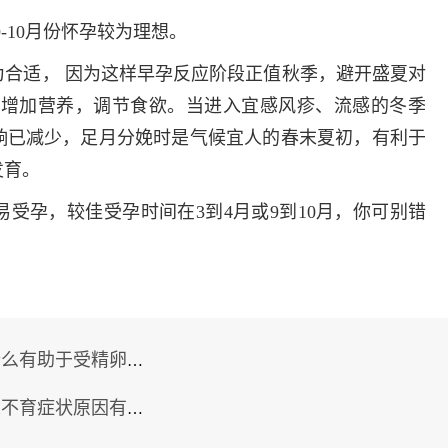
-10月份怀孕较为理想。
合适， 因为这样早孕反应阶段正值秋季，避开盛夏对
易增加营养，调节食欲。当进入宜感风疹、流感的冬季
响已减少，足月分娩时是气候宜人的春末夏初，有利于
发育。
受孕，较佳受孕时间在3到4月或9到10月，你可别错
有助于受精卵着床？
育症状原因有哪些？