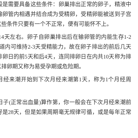
多发病的诊治，
般是需要具备这些条件：卵巢排出正常的卵子，精液中
固性阴道炎...
输卵管内相遇并结合成为受精卵，受精卵能被送到子宫
咨询
预
这些条件只要有一个不正常，便有可能怀不上。
4天左右。卵子自卵巢排出后在输卵管的内能生存1-2
道内可维持2-3天受精能力，故在卵子排出的前后几天
卵日的前5天和后4天，连同排卵日在内共10天称为排
以排卵期又称为易受孕期或危险期。
月经来潮开始到下次月经来潮第1天，称为1个月经周
日子(正常出血量)算作第，你一般会在下次月经来潮前
是28天，但是如果周期毫无规律可循，或是每年正常