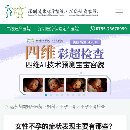
·
二级妇产医院
·
深圳医疗保险定点医院
远东龙岗妇产医院
>
妇科
>
不孕不育
>
不孕不育检查
女性不孕的症状表现主要有那些？