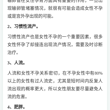
输卵管在女性孕育方面具有重要的作用，一旦出
现输卵管堵塞情况，就很有可能会造成女性不孕
或是宫外孕出现的可能。
2、习惯性流产。
习惯性流产也是女性不孕的一个重要因素，很多
女性怀孕了却接连出现流产情况，需要及时诊断
治疗。
3、人流。
人流和女性不孕关系密切，在不孕女性中有80%
以上的女性有过人流史，尤其是短时间内反复人
流出现的概率更大，所以女性朋友要尽量避免人
流的危害。
4、肥胖。