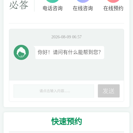
电话咨询
在线咨询
在线预约
2026-08-09 06:57
你好！请问有什么能帮到您？
快速
预约