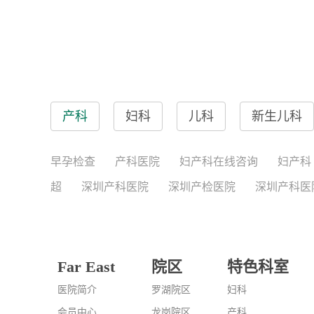
产科
妇科
儿科
新生儿科
早孕检查
产科医院
妇产科在线咨询
妇产科
超
深圳产科医院
深圳产检医院
深圳产科医
Far East
院区
特色科室
医院简介
罗湖院区
妇科
会员中心
龙岗院区
产科