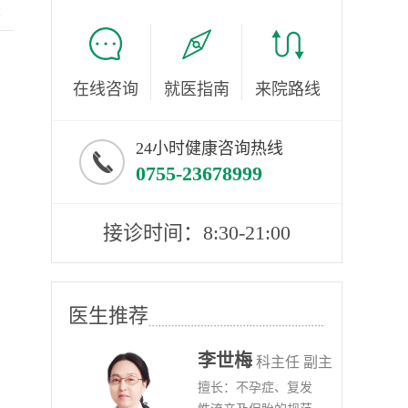
服
在线咨询
就医指南
来院路线
24小时健康咨询热线
0755-23678999
接诊时间：8:30-21:00
医生推荐
李世梅
任医师
科主任 副主
病、
擅长：不孕症、复发
任医师