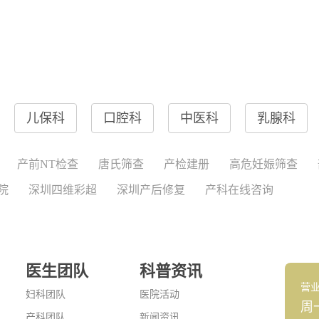
儿保科
口腔科
中医科
乳腺科
产前NT检查
唐氏筛查
产检建册
高危妊娠筛查
院
深圳四维彩超
深圳产后修复
产科在线咨询
医生团队
科普资讯
营
妇科团队
医院活动
周
产科团队
新闻资讯