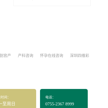
剖宫产
产科咨询
怀孕在线咨询
深圳四维彩
业时间：
电话：
一至周日
0755-2367 8999