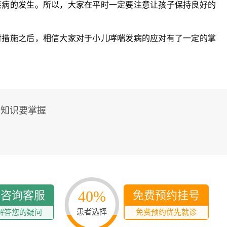
多发病的诊治，
疾病的发生。所以，大家在平时一定要注意让孩子保持良好的
固性阴道炎...
咨询
预
措施之后，相信大家对于小儿哮喘发病的应对有了一定的掌
些知识要掌握
40%
线咨询客服
免费预约挂号
患者选择
解答您的疑问
免费预约优先就诊