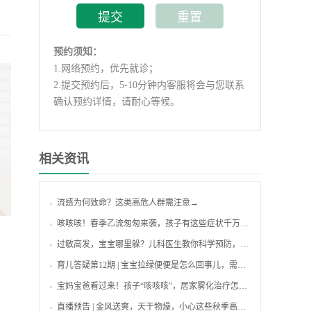
预约须知：
1.
网络预约，优先就诊；
2.
提交预约后，5-10分钟内客服将会与您联系
确认预约详情，请耐心等候。
相关资讯
流感为何致命？这类高危人群需注意→
咳咳咳！春季乙流匆匆来袭，孩子有这些症状千万别拖！
过敏高发，宝宝哪里躲？儿科医生教你科学预防，安然换季~
育儿答疑第12期 | 宝宝拉绿便便是怎么回事儿，需要干预吗？
宝妈宝爸看过来！孩子“咳咳咳”，居家雾化治疗怎么做？有答案了~
直播预告 | 金风送爽，天干物燥，小心这些秋季高发的过敏性疾病！