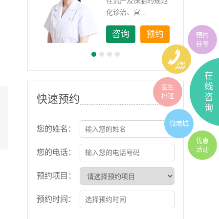
如顽
性流产及保胎的规范
化诊治、宫...
约
咨询
预约
预约
挂号
在
线
医生
排班
咨
快速预约
询
微商城
您的姓名：
优惠
活动
您的电话：
预约项目：
预约时间：