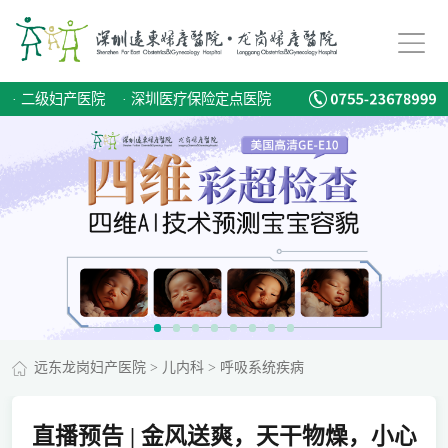
·
二级妇产医院
·
深圳医疗保险定点医院
远东龙岗妇产医院
>
儿内科
>
呼吸系统疾病
直播预告 | 金风送爽，天干物燥，小心