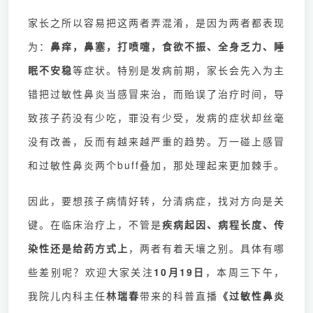
家长之所以容易把这两者弄混淆，是因为两者都表现
为：
鼻痒，鼻塞，打喷嚏，食欲不振、全身乏力、睡
眠不安稳
等症状。特别是发病前期，家长会先入为主
错把过敏性鼻炎当感冒来治，而贻误了治疗时间，导
致孩子药没有少吃，罪没有少受，发病的症状却丝毫
没有
改善，反而有越来越严重的趋势。万一碰上感冒
和过敏性鼻炎两个buff叠加，那处理起来更加棘手。
因此，要
想孩子
病情好转，分清病症，找对方向是关
键。在临床治疗上，不管是
疾病起因、病程长度、传
染性还是给药方式上
，两者有着天壤之别。具体有哪
些差别呢？欢迎大家关注
10月19日
，本周三下午，
我院儿内科主任
林瑞春
带来的科普直播
《过敏性鼻炎