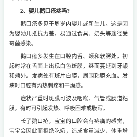
2、婴儿鹅口疮疼吗?
鹅口疮多见于周岁内婴儿或新生儿。这是因
为婴幼儿抵抗力差，易通过食具、奶头等途径受
霉菌感染。
鹅口疮多发生在口腔内舌、颊和软腭处。初
起时常在舌面上出现白色斑膜，继而蔓延到牙龈
和颊外。发病处有斑片白膜，周围粘膜充血。发
病时口腔有灼热刺疼和干燥感。
症状严重时斑膜可波及咽喉、气管或肠道粘
膜，有时可引起发热、呼吸困难或腹泻。
长了鹅口疮，宝宝的口腔会有疼痛的感觉，
宝宝会因此而拒绝吃奶，造成食量减少、体重增