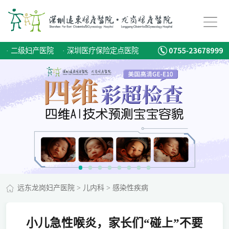
·
二级妇产医院
·
深圳医疗保险定点医院
远东龙岗妇产医院
>
儿内科
>
感染性疾病
小儿急性喉炎，家长们“碰上”不要