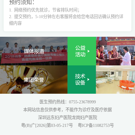
预约须知：
1.
网络预约优先就诊，节省排队时间；
2.
提交预约，5-10分钟左右客服将会给您电话回访确认预约详
细内容
医生预约热线：0755-23678999
本网站信息仅供参考，不能作为诊疗及医疗依据
深圳远东妇产医院龙岗妇产医院
粤(B)广[2026]第03-05-217号
粤ICP备11082753号