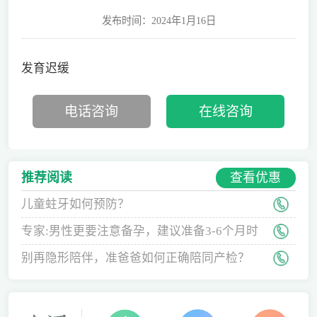
发布时间：2024年1月16日
发育迟缓
电话咨询
在线咨询
查看优惠
推荐阅读
儿童蛀牙如何预防？
专家:男性更要注意备孕，建议准备3-6个月时
间
别再隐形陪伴，准爸爸如何正确陪同产检？