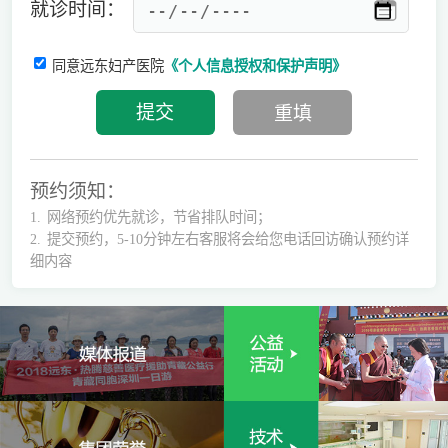
就诊时间：
同意远东妇产医院
《个人信息授权和保护声明》
预约须知：
1.
网络预约优先就诊，节省排队时间；
2.
提交预约，5-10分钟左右客服将会给您电话回访确认预约详
细内容