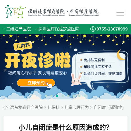
·
二级妇产医院
·
深圳医疗保险定点医院
远东龙岗妇产医院
>
儿保科
>
儿童心理行为
>
自闭症（孤独症)
小儿自闭症是什么原因造成的？