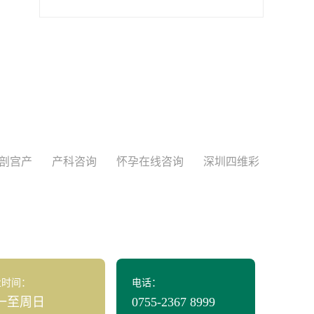
剖宫产
产科咨询
怀孕在线咨询
深圳四维彩
业时间：
电话：
一至周日
0755-2367 8999