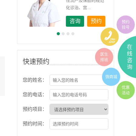
如顽
性流产及保胎的规范
化诊治、宫...
约
咨询
预约
预约
挂号
在
线
医生
排班
咨
快速预约
询
微商城
您的姓名：
优惠
活动
您的电话：
预约项目：
预约时间：