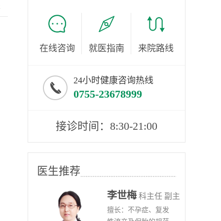
服
在线咨询
就医指南
来院路线
24小时健康咨询热线
0755-23678999
接诊时间：8:30-21:00
医生推荐
李世梅
任医师
科主任 副主
病、
擅长：不孕症、复发
任医师