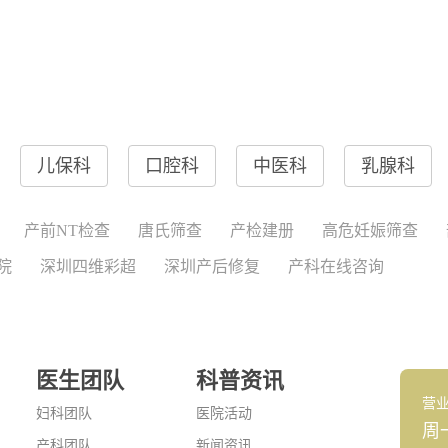
儿保科
口腔科
中医科
乳腺科
产前NT检查
唐氏筛查
产检建册
高危妊娠筛查
院
深圳四维彩超
深圳产后修复
产科在线咨询
医生团队
科普资讯
营
妇科团队
医院活动
周
产科团队
新闻资讯