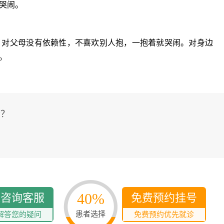
多发病的诊治，
哭闹。
固性阴道炎...
咨询
预
对父母没有依赖性，不喜欢别人抱，一抱着就哭闹。对身边
。
些？
？
40%
线咨询客服
免费预约挂号
患者选择
解答您的疑问
免费预约优先就诊