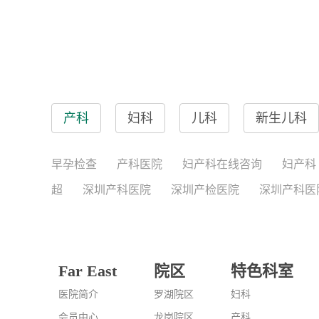
产科
妇科
儿科
新生儿科
早孕检查
产科医院
妇产科在线咨询
妇产科
超
深圳产科医院
深圳产检医院
深圳产科医
Far East
院区
特色科室
医院简介
罗湖院区
妇科
会员中心
龙岗院区
产科