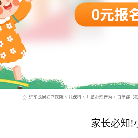
远东龙岗妇产医院
>
儿保科
>
儿童心理行为
>
自闭症（孤
家长必知!