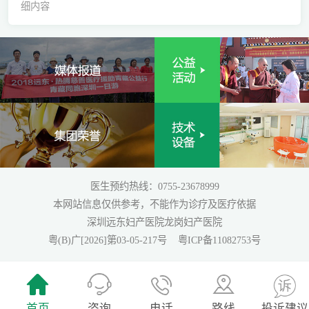
细内容
医生预约热线：0755-23678999
本网站信息仅供参考，不能作为诊疗及医疗依据
深圳远东妇产医院龙岗妇产医院
粤(B)广[2026]第03-05-217号
粤ICP备11082753号
首页
咨询
电话
路线
投诉建议