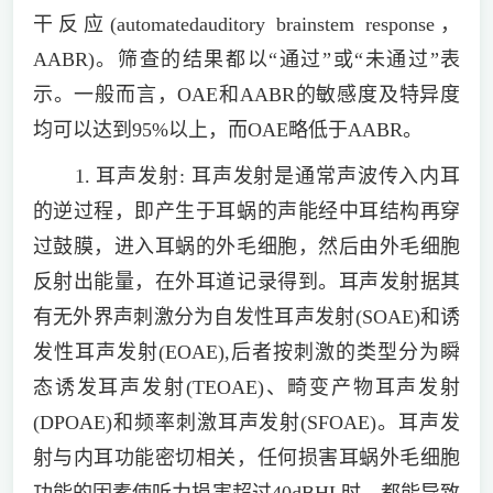
干反应(automatedauditory brainstem response，
AABR)。筛查的结果都以“通过”或“未通过”表
示。一般而言，OAE和AABR的敏感度及特异度
均可以达到95%以上，而OAE略低于AABR。
1. 耳声发射: 耳声发射是通常声波传入内耳
的逆过程，即产生于耳蜗的声能经中耳结构再穿
过鼓膜，进入耳蜗的外毛细胞，然后由外毛细胞
反射出能量，在外耳道记录得到。耳声发射据其
有无外界声刺激分为自发性耳声发射(SOAE)和诱
发性耳声发射(EOAE),后者按刺激的类型分为瞬
态诱发耳声发射(TEOAE)、畸变产物耳声发射
(DPOAE)和频率刺激耳声发射(SFOAE)。耳声发
射与内耳功能密切相关，任何损害耳蜗外毛细胞
功能的因素使听力损害超过40dBHL时，都能导致