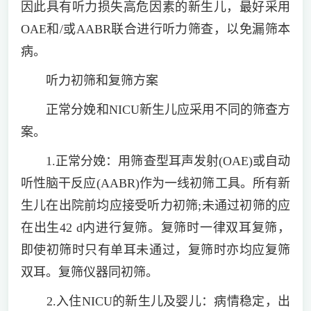
因此具有听力损失高危因素的新生儿，最好采用
OAE和/或AABR联合进行听力筛查，以免漏筛本
病。
听力初筛和复筛方案
正常分娩和NICU新生儿应采用不同的筛查方
案。
1.正常分娩：用筛查型耳声发射(OAE)或自动
听性脑干反应(AABR)作为一线初筛工具。所有新
生儿在出院前均应接受听力初筛;未通过初筛的应
在出生42 d内进行复筛。复筛时一律双耳复筛，
即使初筛时只有单耳未通过，复筛时亦均应复筛
双耳。复筛仪器同初筛。
2.入住NICU的新生儿及婴儿：病情稳定，出