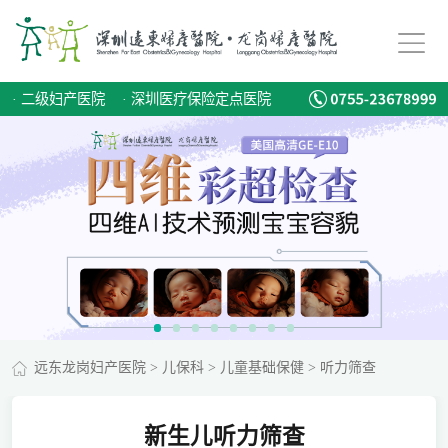
·
二级妇产医院
·
深圳医疗保险定点医院
远东龙岗妇产医院
>
儿保科
>
儿童基础保健
>
听力筛查
新生儿听力筛查