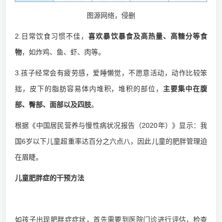
图源网络，侵删
2.日常饮食习惯不佳，
喜欢暴饮暴食及高热量、高糖分等食
物
，如炸鸡、鱼、虾、肉等。
3.孩子经常会有疲劳感，爱睡懒觉，不愿意活动，动作比较笨
拙，皮下的脂肪容易体内堆积，堆积的部位，
主要集中在腹
部、臀部、面部以及四肢
。
根据《中国居民营养与慢性病状况报告（2020年）》显示：我
国6岁以下儿童超重率达百分之六点八，因此儿童的肥胖管理迫
在眉睫。
儿童肥胖症的干预方法
1.及时治疗儿童肥胖及合并疾病
如孩子出现肥胖症症状，首先需要到医院门诊进行评估，检查