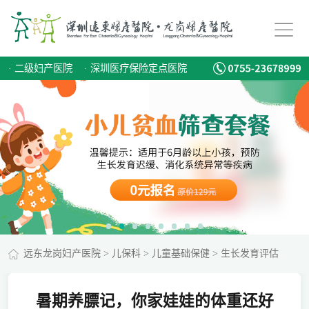
·
二级妇产医院
·
深圳医疗保险定点医院
远东龙岗妇产医院
>
儿保科
>
儿童基础保健
>
生长发育评估
暑期养膘记，你家娃娃的体重还好