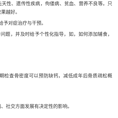
多发病的诊治，
先天性、遗传性疾病，佝偻病、贫血、营养不良等。只
固性阴道炎...
效果越好。
咨询
预
给予对症治疗与干预。
的问题，并及时给予个性化指导，如，如何添加辅食，
期检查骨密度可以预防缺钙，减低成年后骨质疏松概
绪、社交方面发展有决定性的影响。