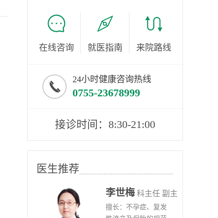
服
在线咨询
就医指南
来院路线
24小时健康咨询热线
0755-23678999
接诊时间：8:30-21:00
医生推荐
李世梅
任医师
科主任 副主
病、
擅长：不孕症、复发
任医师