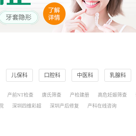
儿保科
口腔科
中医科
乳腺科
产前NT检查
唐氏筛查
产检建册
高危妊娠筛查
院
深圳四维彩超
深圳产后修复
产科在线咨询