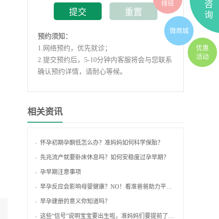
排班
咨
询
微商城
预约须知：
优惠
1.
网络预约，优先就诊；
活动
2.
提交预约后，5-10分钟内客服将会与您联系
确认预约详情，请耐心等候。
相关资讯
怀孕初期孕酮低怎么办？准妈妈如何科学保胎？
先兆流产就要卧床休息吗？如何安稳度过孕早期？
孕早期注意事项
早孕反应会影响母婴健康？NO！看准爸爸助力平安度过早孕期
早孕建册的意义你知道吗？
这些“信号”说明宝宝要出生啦，准妈妈们要提前了解哦！