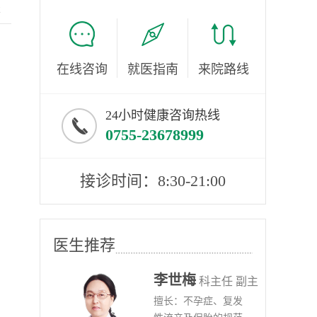
服
在线咨询
就医指南
来院路线
24小时健康咨询热线
0755-23678999
接诊时间：8:30-21:00
医生推荐
李世梅
任医师
科主任 副主
病、
擅长：不孕症、复发
任医师