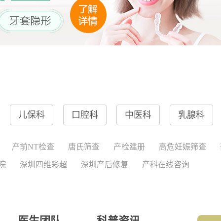
儿保科
口腔科
中医科
乳腺科
产前NT检查
唐氏筛查
产检建册
高危妊娠筛查
院
深圳四维彩超
深圳产后修复
产科在线咨询
医生团队
科普资讯