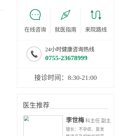
服
在线咨询
就医指南
来院路线
24小时健康咨询热线
0755-23678999
接诊时间：8:30-21:00
医生推荐
李世梅
任医师
科主任 副主
病、
擅长：不孕症、复发
任医师