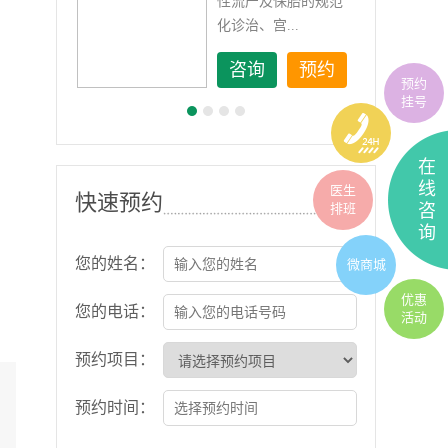
如顽
性流产及保胎的规范
化诊治、宫...
约
咨询
预约
预约
挂号
在
线
医生
快速预约
排班
咨
询
您的姓名：
微商城
优惠
您的电话：
活动
预约项目：
预约时间：