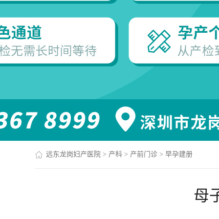
远东龙岗妇产医院
>
产科
>
产前门诊
>
早孕建册
母