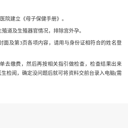
多发病的诊治，
固性阴道炎...
3周到医院建立《母子保健手册》。
咨询
预
解生殖道及生殖器官情况，排除宫外孕。
》封面及第3页各项内容，请用与身份证相符合的姓名登
查单去缴费，然后再按相关指引做检查，检查结果出来
生检阅，确定没问题后就可将资料交前台录入电脑(需