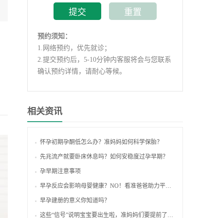
预约须知：
1.
网络预约，优先就诊；
2.
提交预约后，5-10分钟内客服将会与您联系
确认预约详情，请耐心等候。
相关资讯
怀孕初期孕酮低怎么办？准妈妈如何科学保胎？
先兆流产就要卧床休息吗？如何安稳度过孕早期？
孕早期注意事项
早孕反应会影响母婴健康？NO！看准爸爸助力平安度过早孕期
早孕建册的意义你知道吗？
这些“信号”说明宝宝要出生啦，准妈妈们要提前了解哦！