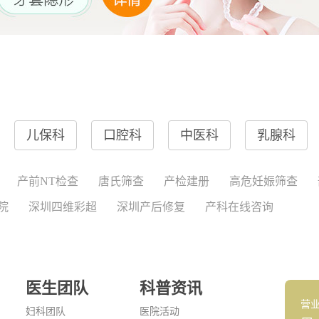
儿保科
口腔科
中医科
乳腺科
产前NT检查
唐氏筛查
产检建册
高危妊娠筛查
院
深圳四维彩超
深圳产后修复
产科在线咨询
医生团队
科普资讯
营
妇科团队
医院活动