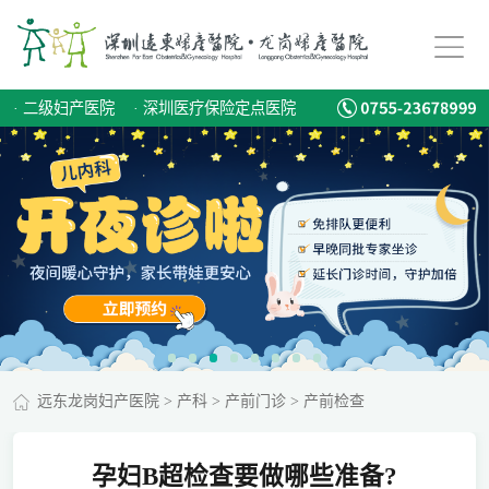
·
二级妇产医院
·
深圳医疗保险定点医院
远东龙岗妇产医院
>
产科
>
产前门诊
>
产前检查
孕妇B超检查要做哪些准备?