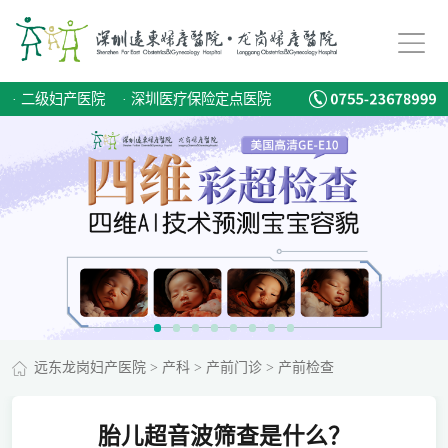
·
二级妇产医院
·
深圳医疗保险定点医院
远东龙岗妇产医院
>
产科
>
产前门诊
>
产前检查
胎儿超音波筛查是什么？