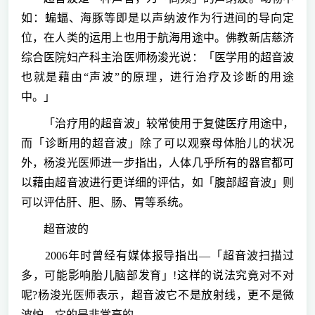
如：蝙蝠、海豚等即是以声纳波作为行进间的导向定
位，在人类的运用上也用于航海用途中。佛教新店慈济
综合医院妇产科主治医师杨浚光说：「医学用的超音波
也就是藉由“声波”的原理，进行治疗及诊断的用途
中。」
「治疗用的超音波」较常使用于复健医疗用途中，
而「诊断用的超音波」除了可以观察母体胎儿的状况
外，杨浚光医师进一步指出，人体几乎所有的器官都可
以藉由超音波进行更详细的评估，如「腹部超音波」则
可以评估肝、胆、肠、胃等系统。
超音波的
2006年时曾经有媒体报导指出—「超音波扫描过
多，可能影响胎儿脑部发育」!这样的说法究竟对不对
呢?杨浚光医师表示，超音波它不是放射线，更不是微
波炉，它的是非常高的。