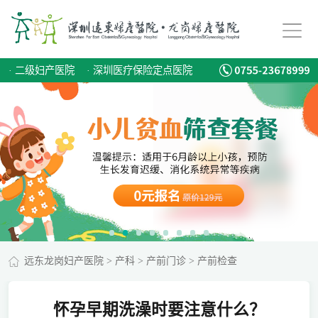
·
二级妇产医院
·
深圳医疗保险定点医院
远东龙岗妇产医院
>
产科
>
产前门诊
>
产前检查
怀孕早期洗澡时要注意什么？