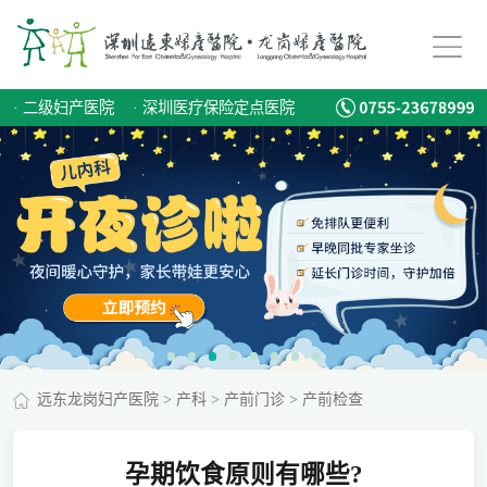
·
二级妇产医院
·
深圳医疗保险定点医院
远东龙岗妇产医院
>
产科
>
产前门诊
>
产前检查
孕期饮食原则有哪些?