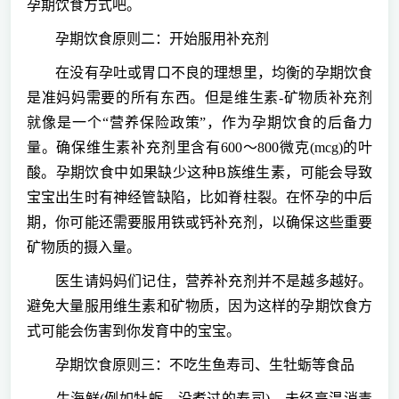
孕期饮食方式吧。
孕期饮食原则二：开始服用补充剂
在没有孕吐或胃口不良的理想里，均衡的孕期饮食
是准妈妈需要的所有东西。但是维生素-矿物质补充剂
就像是一个“营养保险政策”，作为孕期饮食的后备力
量。确保维生素补充剂里含有600～800微克(mcg)的叶
酸。孕期饮食中如果缺少这种B族维生素，可能会导致
宝宝出生时有神经管缺陷，比如脊柱裂。在怀孕的中后
期，你可能还需要服用铁或钙补充剂，以确保这些重要
矿物质的摄入量。
医生请妈妈们记住，营养补充剂并不是越多越好。
避免大量服用维生素和矿物质，因为这样的孕期饮食方
式可能会伤害到你发育中的宝宝。
孕期饮食原则三：不吃生鱼寿司、生牡蛎等食品
生海鲜(例如牡蛎、没煮过的寿司)，未经高温消毒