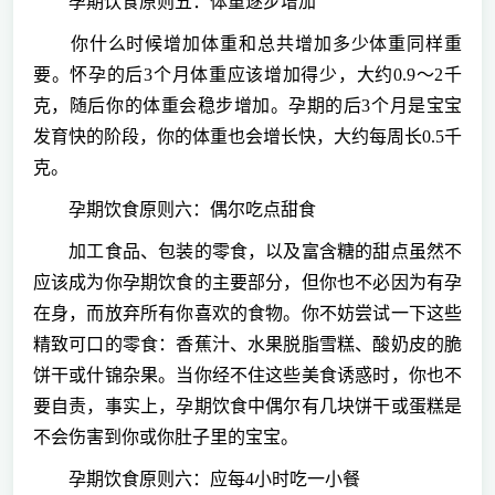
孕期饮食原则五：体重逐步增加
你什么时候增加体重和总共增加多少体重同样重
要。怀孕的后3个月体重应该增加得少，大约0.9～2千
克，随后你的体重会稳步增加。孕期的后3个月是宝宝
发育快的阶段，你的体重也会增长快，大约每周长0.5千
克。
孕期饮食原则六：偶尔吃点甜食
加工食品、包装的零食，以及富含糖的甜点虽然不
应该成为你孕期饮食的主要部分，但你也不必因为有孕
在身，而放弃所有你喜欢的食物。你不妨尝试一下这些
精致可口的零食：香蕉汁、水果脱脂雪糕、酸奶皮的脆
饼干或什锦杂果。当你经不住这些美食诱惑时，你也不
要自责，事实上，孕期饮食中偶尔有几块饼干或蛋糕是
不会伤害到你或你肚子里的宝宝。
孕期饮食原则六：应每4小时吃一小餐