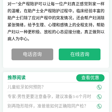
对一”全产程陪护可以让每一位产妇真正感觉到家一样
的温暖，在助产士全产程陪护过程中，临床经验丰富的
助产士们除了应对产程中的突发情况，还会帮产妇消除
紧张情绪，给予生理、心理和感情上的全程支持，帮助
产妇以一种更积极、放松的心态迎接分娩，真正做到以
病人为中心。
电话咨询
在线咨询
查看优惠
推荐阅读
儿童蛀牙如何预防？
专家:男性更要注意备孕，建议准备3-6个月时
间
别再隐形陪伴，准爸爸如何正确陪同产检？