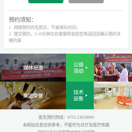
预约须知：
1.
网络预约优先就诊，节省排队时间；
2.
提交预约，5-10分钟左右客服将会给您电话回访确认预约详
细内容
医生预约热线：0755-23678999
本网站信息仅供参考，不能作为诊疗及医疗依据