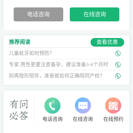
电话咨询
在线咨询
查看优惠
推荐阅读
儿童蛀牙如何预防？
专家:男性更要注意备孕，建议准备3-6个月时
间
别再隐形陪伴，准爸爸如何正确陪同产检？
电话咨询
在线咨询
在线预约