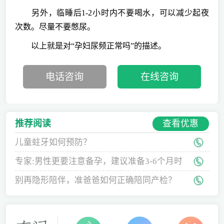
另外，临睡后1-2小时内不要喝水，可以减少起夜
次数。尽量不要憋尿。
以上就是对“孕妇尿频正常吗”的描述。
电话咨询
在线咨询
查看优惠
推荐阅读
儿童蛀牙如何预防？
专家:男性更要注意备孕，建议准备3-6个月时
间
别再隐形陪伴，准爸爸如何正确陪同产检？