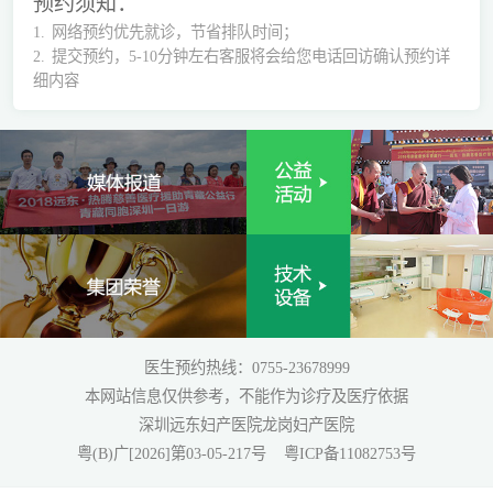
预约须知：
1.
网络预约优先就诊，节省排队时间；
2.
提交预约，5-10分钟左右客服将会给您电话回访确认预约详
细内容
医生预约热线：0755-23678999
本网站信息仅供参考，不能作为诊疗及医疗依据
深圳远东妇产医院龙岗妇产医院
粤(B)广[2026]第03-05-217号
粤ICP备11082753号