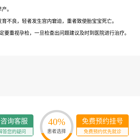
多发病的诊治，
固性阴道炎...
早产。
育不良，轻者发生宫内窘迫，重者致使胎宝宝死亡。
咨询
预
要重视孕检，一旦检查出问题建议及时到医院进行治疗。
40%
线咨询客服
免费预约挂号
患者选择
解答您的疑问
免费预约优先就诊