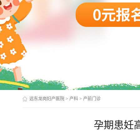
远东龙岗妇产医院
>
产科
>
产前门诊
孕期患妊