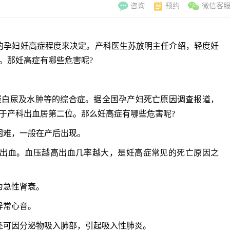
咨询
预约
微信客
孕妇妊高症程度来决定。产科医生苏放明主任介绍，轻度妊
。那妊高症有哪些危害呢?
白尿及水肿等的综合症。据全国孕产妇死亡原因调查报道，
于产科出血居第二位。那么妊高症有哪些危害呢?
难，一般在产后出现。
出血。血压越高出血几率越大，是妊高症常见的死亡原因之
为急性肾衰。
李翠玲
副主
异常心音。
擅长：妇科常见
可因分泌物吸入肺部，引起吸入性肺炎。