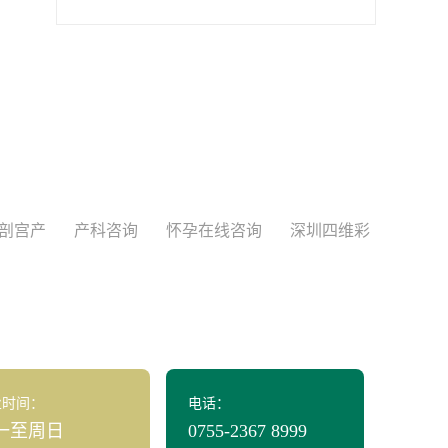
剖宫产
产科咨询
怀孕在线咨询
深圳四维彩
业时间：
电话：
一至周日
0755-2367 8999