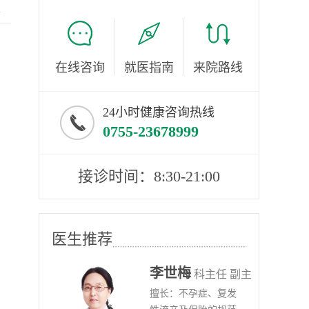
服
在线咨询
就医指南
来院路线
24小时健康咨询热线
0755-23678999
接诊时间：8:30-21:00
医生推荐
李世梅
任医师
科主任 副主
病、
擅长：不孕症、复发
任医师