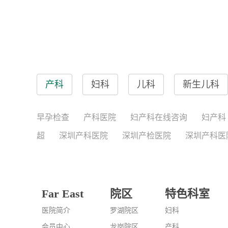
产科
妇科
儿科
新生儿科
早孕检查
产科医院
妇产科在线咨询
妇产科
超
深圳产科医院
深圳产检医院
深圳产科医
Far East
院区
特色科室
医院简介
罗湖院区
妇科
会员中心
龙岗院区
产科