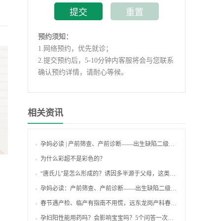
预约须知：
1.
网络预约，优先就诊；
2.
提交预约后，5-10分钟内客服将会与您联系
确认预约详情，请耐心等候。
相关资讯
孕妈必读 | 产前筛查、产前诊断——出生缺陷二级防控的利器！
为什么彩超不是彩色的？
“唐氏儿”是怎么形成的？诱因多半源于父母，这类孕妈准爸要注意！
孕妈必读：产前筛查、产前诊断——出生缺陷二级防控的利器！
春节遇产检、临产有指南不用慌，远东龙岗产科春节不打烊，守护母婴健康！
孕妇阳性能用药吗？会影响宝宝吗？5个问答一次说清