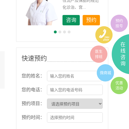
如顽
性流产及保胎的规范
化诊治、宫...
约
咨询
预约
预约
挂号
在
线
医生
排班
咨
快速预约
询
微商城
您的姓名：
优惠
活动
您的电话：
预约项目：
预约时间：