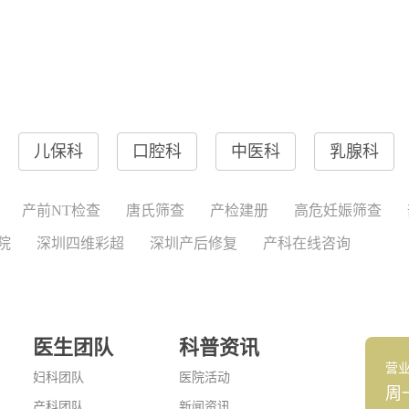
儿保科
口腔科
中医科
乳腺科
产前NT检查
唐氏筛查
产检建册
高危妊娠筛查
院
深圳四维彩超
深圳产后修复
产科在线咨询
医生团队
科普资讯
营
妇科团队
医院活动
周
产科团队
新闻资讯