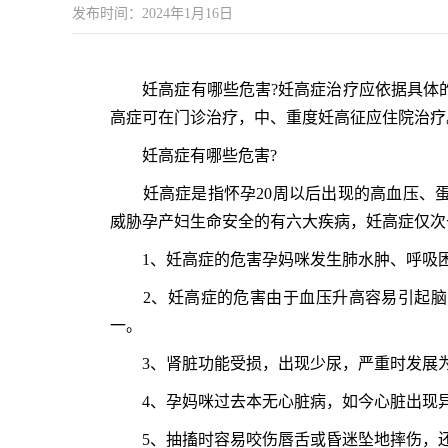
发布时间：2024年1月16日
妊高症有哪些危害?妊高症治疗应依据具体的
高症可在门诊治疗，中、重度妊高征应住院治疗
妊高症有哪些危害?
妊高症是指怀孕20周以后出现的高血压、蛋
威胁孕产妇生命安全的有六大疾病，妊高症仅次
1、妊高症的危害孕妈咪发生肺水肿、呼吸困
2、妊高症的危害由于血压升高容易引起脑
一。
3、肾脏功能受损，出现少尿，严重时发展
4、孕妈咪过去本无心脏病，如今心脏出现
5、抽搐时容易咬伤唇舌或昏迷坠地摔伤，还