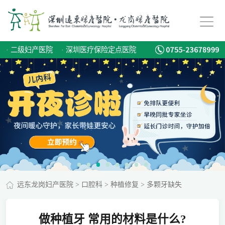
·
二级妇产医院
·
深圳医疗保险定点医院
远东龙岗妇产医院
>
口腔科
>
种植修复
>
多颗牙缺失
做种植牙 常用的材料是什么?