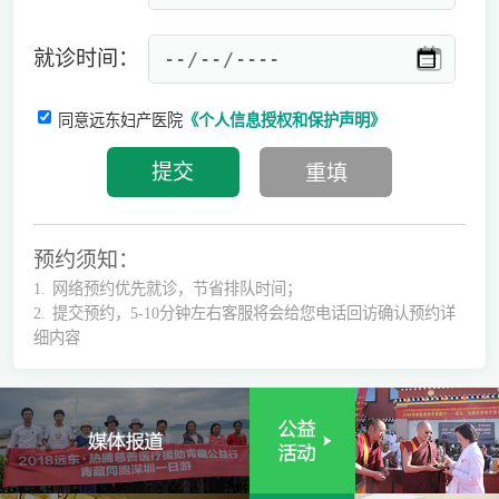
就诊时间：
同意远东妇产医院
《个人信息授权和保护声明》
预约须知：
1.
网络预约优先就诊，节省排队时间；
2.
提交预约，5-10分钟左右客服将会给您电话回访确认预约详
细内容