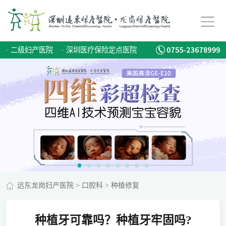
·
二级妇产医院
·
深圳医疗保险定点医院
远东龙岗妇产医院
>
口腔科
>
种植修复
种植牙可靠吗？种植牙牢固吗?