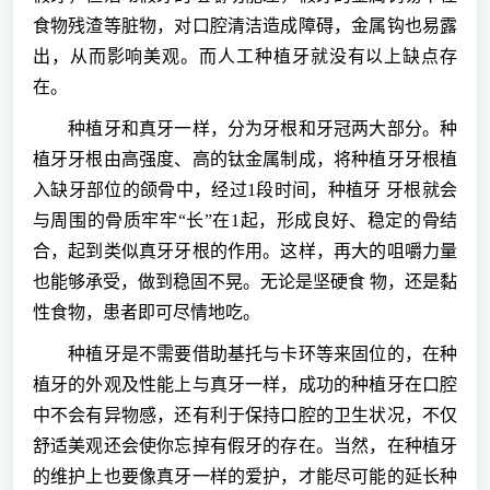
食物残渣等脏物，对口腔清洁造成障碍，金属钩也易露
出，从而影响美观。而人工种植牙就没有以上缺点存
在。
种植牙和真牙一样，分为牙根和牙冠两大部分。种
植牙牙根由高强度、高的钛金属制成，将种植牙牙根植
入缺牙部位的颌骨中，经过1段时间，种植牙 牙根就会
与周围的骨质牢牢“长”在1起，形成良好、稳定的骨结
合，起到类似真牙牙根的作用。这样，再大的咀嚼力量
也能够承受，做到稳固不晃。无论是坚硬食 物，还是黏
性食物，患者即可尽情地吃。
种植牙是不需要借助基托与卡环等来固位的，在种
植牙的外观及性能上与真牙一样，成功的种植牙在口腔
中不会有异物感，还有利于保持口腔的卫生状况，不仅
舒适美观还会使你忘掉有假牙的存在。当然，在种植牙
的维护上也要像真牙一样的爱护，才能尽可能的延长种