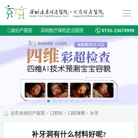
·
二级妇产医院
·
深圳医疗保险定点医院
远东龙岗妇产医院
>
口腔科
>
口腔保健
>
补牙
补牙洞有什么材料好呢?