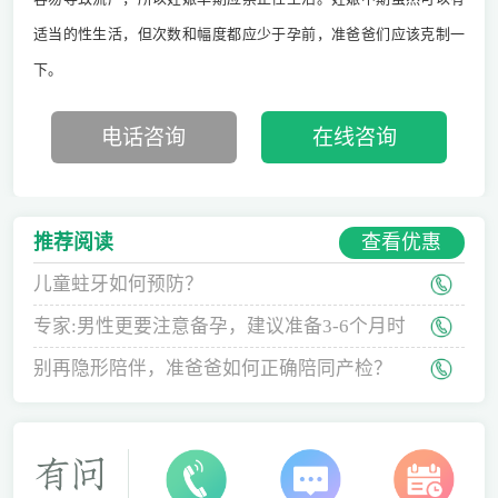
适当的性生活，但次数和幅度都应少于孕前，准爸爸们应该克制一
下。
电话咨询
在线咨询
查看优惠
推荐阅读
儿童蛀牙如何预防？
专家:男性更要注意备孕，建议准备3-6个月时
间
别再隐形陪伴，准爸爸如何正确陪同产检？