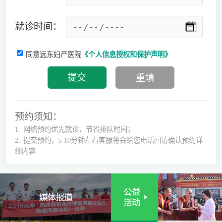
就诊时间：
同意远东妇产医院
《个人信息授权和保护声明》
预约须知：
1.
网络预约优先就诊，节省排队时间；
2.
提交预约，5-10分钟左右客服将会给您电话回访确认预约详
细内容