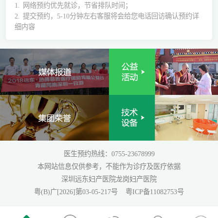
1.
网络预约优先就诊，节省排队时间；
2.
提交预约，5-10分钟左右客服将会给您电话回访确认预约详
细内容
医生预约热线：0755-23678999
本网站信息仅供参考，不能作为诊疗及医疗依据
深圳远东妇产医院龙岗妇产医院
粤(B)广[2026]第03-05-217号
粤ICP备11082753号