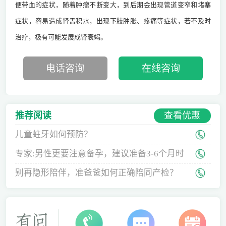
便带血的症状，随着肿瘤不断变大，到后期会出现管道变窄和堵塞
症状，容易造成肾盂积水，出现下肢肿胀、疼痛等症状，若不及时
治疗，极有可能发展成肾衰竭。
电话咨询
在线咨询
查看优惠
推荐阅读
儿童蛀牙如何预防？
专家:男性更要注意备孕，建议准备3-6个月时
间
别再隐形陪伴，准爸爸如何正确陪同产检？