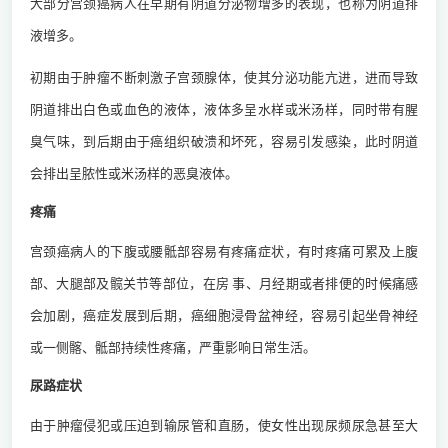
大部分宫颈癌病人在早期有阴道分泌物增多的表现，也称为阴道排
液增多。
初期由于肿瘤不断刺激子宫颈腺体，使其分泌功能亢进，进而导致
阴道排出白色或血色的液体，液体多呈水样或米汤样，同时带有腥
臭气味，到后期由于癌组织破溃和坏死，容易引发感染，此时阴道
会排出呈脓性或米汤样的恶臭液体。
疼痛
宫颈癌病人的下腹或腰骶部容易有疼痛症状，有时疼痛可累及上腹
部、大腿部及髋关节等部位，在房 事、月经期或者排便的时候痛感
会加剧，癌症发展到后期，癌细胞浸骨盆神经，容易引起坐骨神经
或一侧髂、骶部持续性疼痛，严重影响日常生活。
尿路症状
由于肿瘤侵犯或压迫到输尿管和直肠，使女性出现尿频尿急甚至大