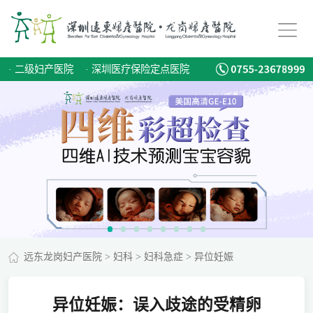
·
二级妇产医院
·
深圳医疗保险定点医院
远东龙岗妇产医院
>
妇科
>
妇科急症
>
异位妊娠
异位妊娠：误入歧途的受精卵