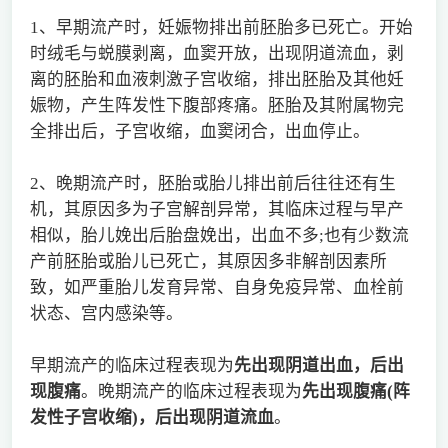
1、早期流产时，妊娠物排出前胚胎多已死亡。开始
时绒毛与蜕膜剥离，血窦开放，出现阴道流血，剥
离的胚胎和血液刺激子宫收缩，排出胚胎及其他妊
娠物，产生阵发性下腹部疼痛。胚胎及其附属物完
全排出后，子宫收缩，血窦闭合，出血停止。
2、晚期流产时，胚胎或胎儿排出前后往往还有生
机，其原因多为子宫解剖异常，其临床过程与早产
相似，胎儿娩出后胎盘娩出，出血不多;也有少数流
产前胚胎或胎儿已死亡，其原因多非解剖因素所
致，如严重胎儿发育异常、自身免疫异常、血栓前
状态、宫内感染等。
早期流产的临床过程表现为
先出现阴道出血，后出
现腹痛
。晚期流产的临床过程表现为
先出现腹痛
(
阵
发性子宫收缩)
，后出现阴道流血
。