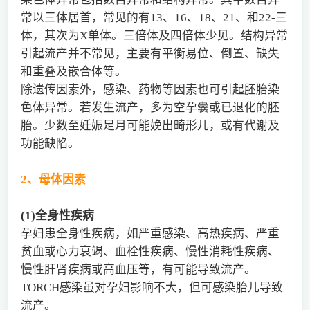
常以三体居首，常见的有13、16、18、21、和22-三
体，其次为X单体。三倍体及四倍体少见。结构异常
引起流产并不常见，主要有平衡易位、倒置、缺失
和重叠及嵌合体等。
除遗传因素外，感染、药物等因素也可引起胚胎染
色体异常。若发生流产，多为空孕囊或已退化的胚
胎。少数至妊娠足月可能娩出畸形儿，或有代谢及
功能缺陷。
2
、母体因素
(1)
全身性疾病
孕妇患全身性疾病，如严重感染、高热疾病、严重
贫血或心力衰竭、血栓性疾病、慢性消耗性疾病、
慢性肝肾疾病或高血压等，有可能导致流产。
TORCH感染虽对孕妇影响不大，但可感染胎儿导致
流产。