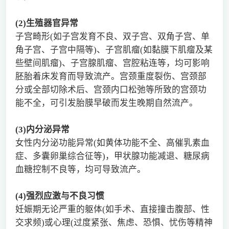
(2)
生殖器官异常
子宫畸形(如子宫发育不良、双子宫、双角子宫、单
角子宫、子宫中隔等)、子宫肌瘤(如黏膜下肌瘤及某
些壁间肌瘤)、子宫腺肌瘤、宫腔粘连等，均可影响
胚胎着床发育而导致流产。宫颈重度裂伤、宫颈部
分或全部切除术后、宫颈内口松弛等所致的宫颈功
能不全，可引发胎膜早破而发生晚期自然流产。
(3)
内分泌异常
女性内分泌功能异常(如黄体功能不全、高催乳素血
症、多囊卵巢综合征等)，甲状腺功能减退、糖尿病
血糖控制不良等，均可导致流产。
(4)
强烈应激与不良习惯
妊娠期无论严重的躯体(如手术、直接撞击腹部、性
交求频)或心理(过度紧张、焦虑、恐惧、忧伤等精神