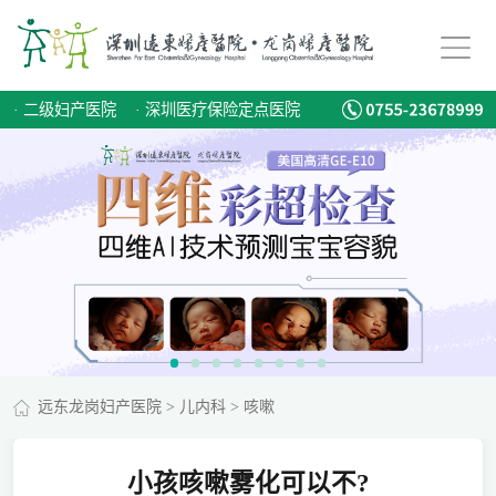
·
二级妇产医院
·
深圳医疗保险定点医院
远东龙岗妇产医院
>
儿内科
>
咳嗽
小孩咳嗽雾化可以不?