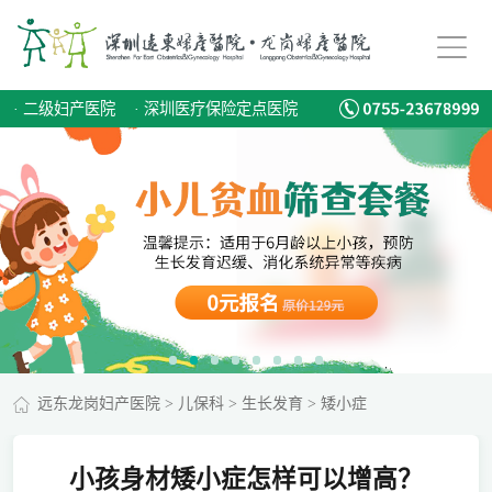
·
二级妇产医院
·
深圳医疗保险定点医院
远东龙岗妇产医院
>
儿保科
>
生长发育
>
矮小症
小孩身材矮小症怎样可以增高？