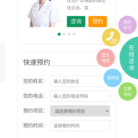
如顽
性流产及保胎的规范
化诊治、宫...
约
咨询
预约
预约
挂号
在
线
医生
排班
咨
快速预约
询
微商城
您的姓名：
优惠
活动
您的电话：
预约项目：
预约时间：