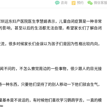
咨询
预约
微信客
圳远东妇产医院医生李慧娟表示，儿童自闭症算是一种非常
的影响，甚至以后的生活都无法自理，希望家长们了解自闭
流，很多时候家长们会误以为孩子们是因为性格比较内向，
闻不问的，不怎么察觉周边的一些事物，很少跟人的目光接
一种东西，只要他们坚持了的别人移动一下他们就会生气，
李翠玲
副主
童基本是不说话的，有时候他们喜欢学习鹦鹉学舌，一直的模
擅长：妇科常见
仿。