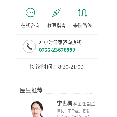
服
在线咨询
就医指南
来院路线
24小时健康咨询热线
0755-23678999
接诊时间：8:30-21:00
医生推荐
李世梅
任医师
科主任 副主
病、
擅长：不孕症、复发
任医师