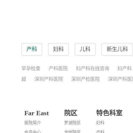
产科
妇科
儿科
新生儿科
早孕检查
产科医院
妇产科在线咨询
妇产科
超
深圳产科医院
深圳产检医院
深圳产科医
Far East
院区
特色科室
医院简介
罗湖院区
妇科
会员中心
龙岗院区
产科