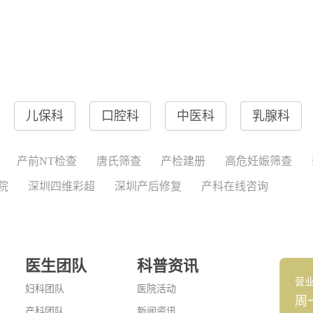
儿保科
口腔科
中医科
乳腺科
产前NT检查
唐氏筛查
产检建册
高危妊娠筛查
院
深圳四维彩超
深圳产后修复
产科在线咨询
医生团队
科普资讯
营
妇科团队
医院活动
周
产科团队
新闻资讯