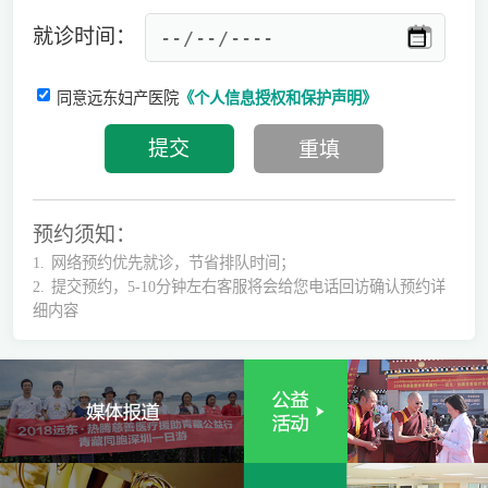
就诊时间：
同意远东妇产医院
《个人信息授权和保护声明》
预约须知：
1.
网络预约优先就诊，节省排队时间；
2.
提交预约，5-10分钟左右客服将会给您电话回访确认预约详
细内容